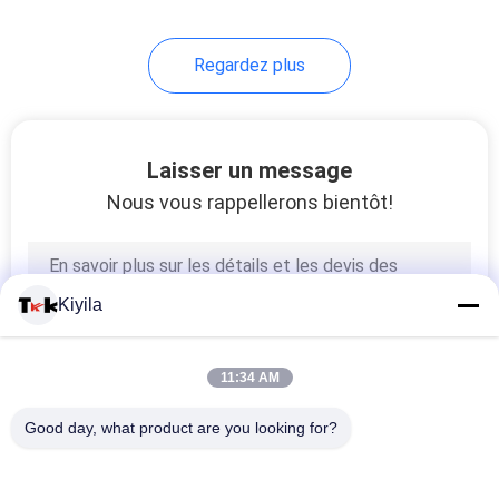
11
Regardez plus
Étiquette de
transfert de chaleur
Laisser un message
du troupeau
Nous vous rappellerons bientôt!
26
Étiquettes de coup
Kiyila
d'habillement
11:34 AM
Good day, what product are you looking for?