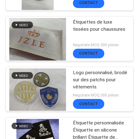
repassage pour T-shirts
VISITE
CONTACT
Chapeaux bricolage
D'USINE
cristal
Étiquettes de luxe
180
tissées pour chaussures
Labels d'habillement
CONTRÔLE
Negotiate MOQ:500 pièces
DE
de transfert de
CONTACT
LA
chaleur
Logo personnalisé, brodé
QUALITÉ
sur des patchs pour
vêtements.
76
Negotiate MOQ:500 pièces
CONTACT
Étiquettes
CONTACT
sérigraphiées
NOUVELLES
Étiquette personnalisée
Étiquette en silicone
brillant Étiquette de