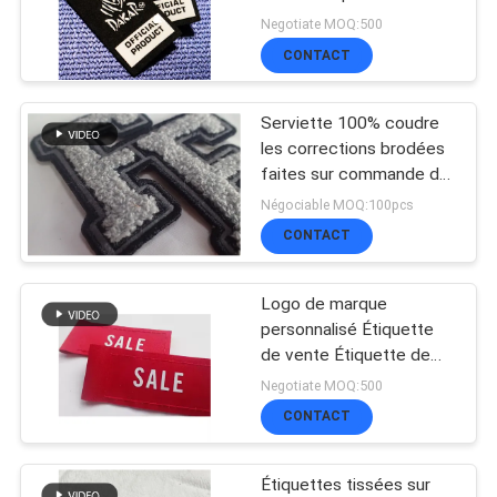
transfert thermique Logo
TOUS
Negotiate MOQ:500
en caoutchouc pour
CONTACT
LES
vêtement
64
Écussons TPU
CAS
Serviette 100% coudre
les corrections brodées
haute fréquence 3D
faites sur commande de
VR
Chenille
Négociable MOQ:100pcs
CONTACT
SHOW
Logo de marque
128
PLAN
personnalisé Étiquette
labels en
de vente Étiquette de
DU
vêtements Étiquette
Negotiate MOQ:500
caoutchouc de
d'impression sur écran
CONTACT
SITE
Logo tissé Étiquette
silicone
Étiquettes tissées sur