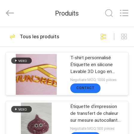
-
2026
Produits
T&K
Garment
Accessories
Co.,Ltd.
APERÇU
291
All
Tous les produits
Rights
Corrections faites
Reserved.
PRODUITS
sur commande
T-shirt personnalisé
Étiquette en silicone
d'habillement
Lavable 3D Logo en
A
silicone doux Transfert
Negotiate MOQ:1000 pièces
de chaleur Badge en
PROPOS
CONTACT
silicone
79
DE
personnalisée
Étiquette d'impression
NOUS
de transfert de chaleur
patchs brodés
sur mesure autocollant
de haute strass Logo de
Negotiate MOQ:500 pièces