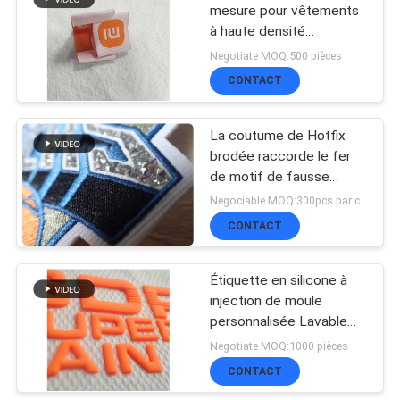
POLITIQUE
mesure pour vêtements
à haute densité
DE
51
Couverture de livre
Negotiate MOQ:500 pièces
Labels tissés
Étiquettes pliables pour
CONFIDENTIALITÉ
CONTACT
sacs
d'habillement
La coutume de Hotfix
brodée raccorde le fer
de motif de fausse
pierre sur le transfert
Négociable MOQ:300pcs par couleur
pour des Hoodies
CONTACT
76
Corrections de cuir
Étiquette en silicone à
injection de moule
de relief
personnalisée Lavable
3D Logo en silicone doux
Negotiate MOQ:1000 pièces
Transfert de chaleur
CONTACT
Badge en silicone