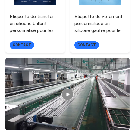
POLITIQUE
DE
Étiquette de transfert
Étiquette de vêtement
en silicone brillant
personnalisée en
CONFIDENTIALITÉ
personnalisé pour les
silicone gaufré pour le
vêtements de sport et
branding de vêtements
la mode
CONTACT
CONTACT