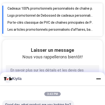
Souvenir promotionnel Keychain de silicone d'articles imprimé par coutume de conception de mode de festival
Cadeaux 100% promotionnels personnalisés de chaîne principale de silicone à la mode
Logo promotionnel de Debossed de cadeaux personnalisé par Keychain d'étiquette de chien de silicone non-toxique
Porte-clés classique de PVC de chaînes principales de PVC du support 3d de clé de PVC de style 2d
Les articles promotionnels personnalisés d'affaires, bagage en plastique de valise étiquette le support d'identification
Laisser un message
Nous vous rappellerons bientôt!
Kiyila
3:43 PM
Good day, what product are you looking for?