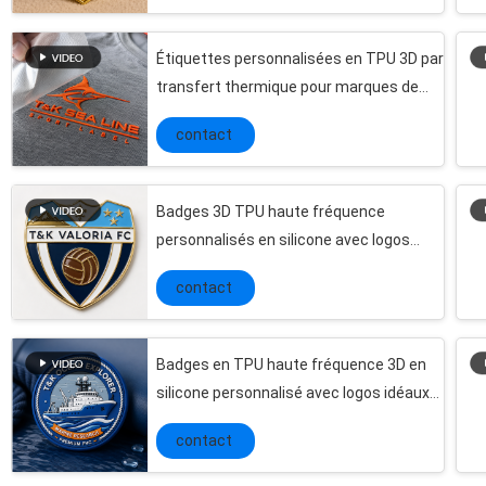
Corrections imprimées spécialisées d'unité militaire de conception, corrections militaires faites sur commande de nom
Non - le caoutchouc de Customiezd 3D de bande de glissement raccorde l'impression d'écran en soie sur bande tissée
Étiquettes personnalisées en TPU 3D par
Le matériel 100 Shinny les labels en caoutchouc de soudure à chaud de corrections du silicone 3D pour l'habillement
transfert thermique pour marques de
L'habillement de silicone de nom marqué Badges des corrections, injection en caoutchouc faite sur commande de Mirco de corrections de Velcro
vêtements de sport
Petit pain tressé de haute résistance de sandow, sandow durable d'une bande élastique
contact
Corde élastique de cordon de techniques tressées, OEM extensible de ficelle de bracelet/ODM
Logo 100% tressé coloré de corde de ficelle élastique de corde de polyester imprimé
Badges 3D TPU haute fréquence
Utilisation en caoutchouc d'habillement de corde de bout droit de ficelle élastique mince à la mode de corde
personnalisés en silicone avec logos
Aperçu gratuit élastique de fil de sac à dos de polyester de noir élastique matériel de corde disponible
personnalisés, conçus pour un marquage
contact
durable sur les vêtements
Les dons promotionnels d'articles de salon commercial ont gravé le bracelet en refief de bracelet de silicone
Les cadeaux promotionnels personnalisés par nouveauté ont imprimé PVC Keychain de logo avec la lumière de LED
Ténacité perlante élastique colorée de fil de ficelle de corde d'élastique de 3mm haut
Badges en TPU haute fréquence 3D en
silicone personnalisé avec logos idéaux
Corde élastique noire qui respecte l'environnement 2mm, corde élastique extensible pour l'habillement
pour la marque de vêtements et les
Couvertures mignonnes de téléphone portable de silicone, articles promotionnels de la publicité d'affaires pour l'événement
contact
applications de patch de vêtements
Produits promotionnels de personnage de dessin animé de Keychains de spécialités créatives de la publicité
durables