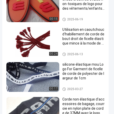
on-toxiques de logo pour
des vêtements/enfants
met en sac
labels en caoutchouc de silico
00:15
2025-06-19
ne
Utilisation en caoutchouc
d'habillement de corde de
bout droit de ficelle élasti
que mince à la mode de c
orde
corde de câble
00:24
2025-06-13
silicone élastique mou Lo
go For Garment de ficelle
de corde de polyester de l
argeur de 1cm
corde de câble
00:17
2025-03-27
Corde non élastique d'acc
essoires de bagage, courr
oie en nylon plate de cord
e de 37MM avec le logo d'i