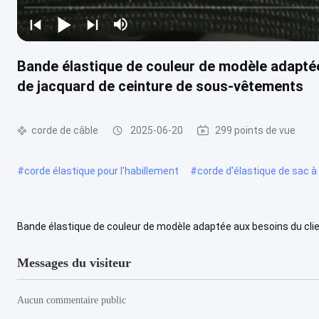
Bande élastique de couleur de modèle adaptée
de jacquard de ceinture de sous-vêtements
corde de câble
2025-06-20
299 points de vue
#
corde élastique pour l'habillement
#
corde d'élastique de sac à
Bande élastique de couleur de modèle adaptée aux besoins du clie
vêtements Matériel 1. polyester 100% ou nylon 2.550lb, 330lb, 280lb t
Messages du visiteur
Aucun commentaire public