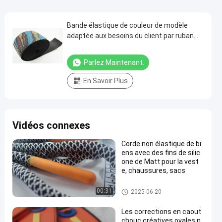
Bande élastique de couleur de modèle
adaptée aux besoins du client par ruban
durable mou de jacquard de ceinture de
sous-vêtements
Parlez Maintenant.
En Savoir Plus
Vidéos connexes
Corde non élastique de bi
ens avec des fins de silic
one de Matt pour la vest
e, chaussures, sacs
corde de câble
00:31
2025-06-20
Les corrections en caout
chouc créatives ovales n