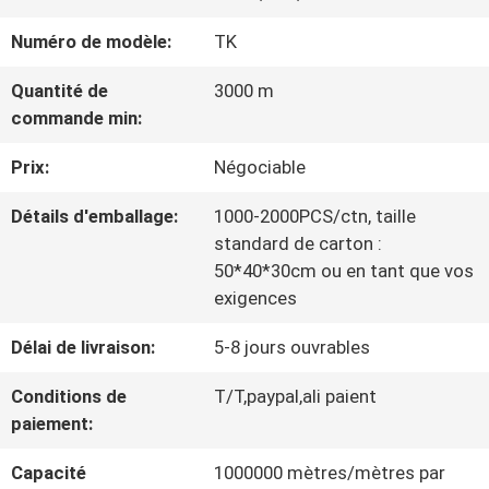
VISITE
Numéro de modèle:
TK
D'USINE
Quantité de
3000 m
commande min:
CONTRÔLE
Prix:
Négociable
DE
Détails d'emballage:
1000-2000PCS/ctn, taille
LA
standard de carton :
QUALITÉ
50*40*30cm ou en tant que vos
exigences
Délai de livraison:
5-8 jours ouvrables
CONTACT
Conditions de
T/T,paypal,ali paient
paiement:
NOUVELLES
Capacité
1000000 mètres/mètres par