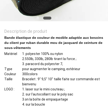
POLITIQUE
DE
CONFIDENTIALITÉ
Description de produit
Bande élastique de couleur de modèle adaptée aux besoins
du client par ruban durable mou de jacquard de ceinture de
sous-vêtements
Matériel
1. polyester 100% ou nylon
2.550lb, 330lb, 280lb tirant la force ;
3. paracord du polyester 7,
Type
pour augmenter le camping, extérieur
Couleur
300colors
Taille
Bracelet : 9" 9,5" 10" taille faite sur commande est
bienvenu
LOGO :
1. laser sur le mini couteau ;
2. sur l'autocollant sur le poly sac
3.on la boîte de empaquetage
4. sur la boucle