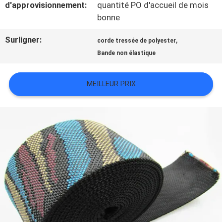
d'approvisionnement:
quantité PO d'accueil de mois
TOUS
bonne
LES
Surligner:
,
corde tressée de polyester
CAS
Bande non élastique
MEILLEUR PRIX
VR
SHOW
PLAN
DU
SITE