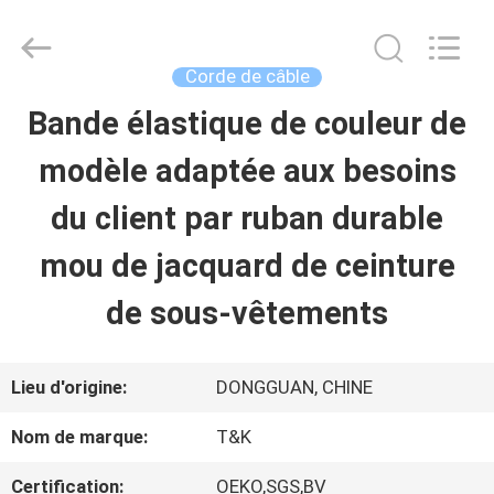
-
2026
T&K
Garment
Corde de câble
Accessories
Co.,Ltd.
APERÇU
Bande élastique de couleur de
All
Rights
Reserved.
modèle adaptée aux besoins
PRODUITS
du client par ruban durable
mou de jacquard de ceinture
A
de sous-vêtements
PROPOS
DE
Lieu d'origine:
DONGGUAN, CHINE
NOUS
Nom de marque:
T&K
Certification:
OEKO,SGS,BV