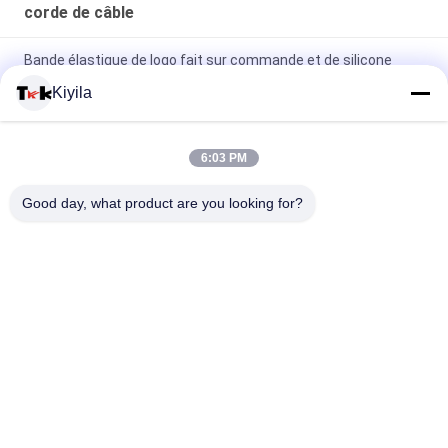
corde de câble
Bande élastique de logo fait sur commande et de silicone
antidérapant pour la veste de manteau de vêtement
Kiyila
OEM/ODM en nylon plats de corde de haute corde non
élastique de la ténacité 3cm disponible
6:03 PM
Le polyester 100%/nylon tricoté a plié le ruban élastique avec
Good day, what product are you looking for?
le logo de relief
Catégories populaires
Tous
Corrections Faites 
Personnalisée 
Sur Commande 
Patchs Brodés
D'habillement
Labels 
Étiquettes 
D'habillement De 
Sérigraphiées
Transfert De Chaleur