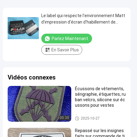
Le label qui respecte l'environnement Matt
d'impression d'écran d'habillement de
tissu/Shinny la surface
Parlez Maintenant.
En Savoir Plus
Vidéos connexes
Écussons de vêtements,
sérigraphie, étiquettes, ru
ban velcro, silicone sur éc
ussons pour vestes
Étiquettes sérigraphiées
00:30
2025-10-27
Repassé sur les insignes
faits sur commande de ti