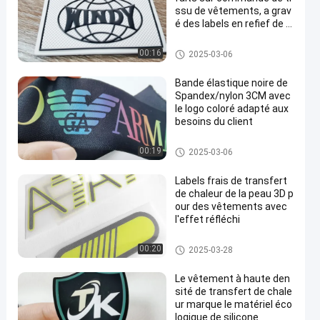
ssu de vêtements, a grav
é des labels en refief de T
PU
Corrections faites sur comma
00:16
2025-03-06
nde d'habillement
Bande élastique noire de
Spandex/nylon 3CM avec
le logo coloré adapté aux
besoins du client
Tape à bande
00:19
2025-03-06
Labels frais de transfert
de chaleur de la peau 3D p
our des vêtements avec
l'effet réfléchi
Labels d'habillement de transf
00:20
2025-03-28
ert de chaleur
Le vêtement à haute den
sité de transfert de chale
ur marque le matériel éco
logique de silicone