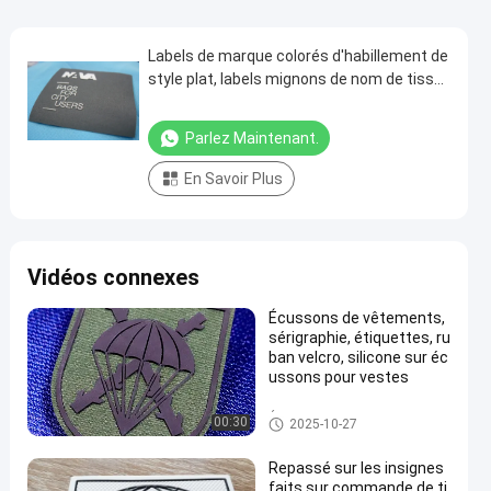
Labels de marque colorés d'habillement de
style plat, labels mignons de nom de tissu
pour l'habillement
Parlez Maintenant.
En Savoir Plus
Vidéos connexes
Écussons de vêtements,
sérigraphie, étiquettes, ru
ban velcro, silicone sur éc
ussons pour vestes
Étiquettes sérigraphiées
00:30
2025-10-27
Repassé sur les insignes
faits sur commande de ti