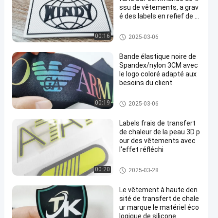
ssu de vêtements, a grav
é des labels en refief de T
PU
Corrections faites sur comma
00:16
2025-03-06
nde d'habillement
Bande élastique noire de
Spandex/nylon 3CM avec
le logo coloré adapté aux
besoins du client
Tape à bande
00:19
2025-03-06
Labels frais de transfert
de chaleur de la peau 3D p
our des vêtements avec
l'effet réfléchi
Labels d'habillement de transf
00:20
2025-03-28
ert de chaleur
Le vêtement à haute den
sité de transfert de chale
ur marque le matériel éco
logique de silicone