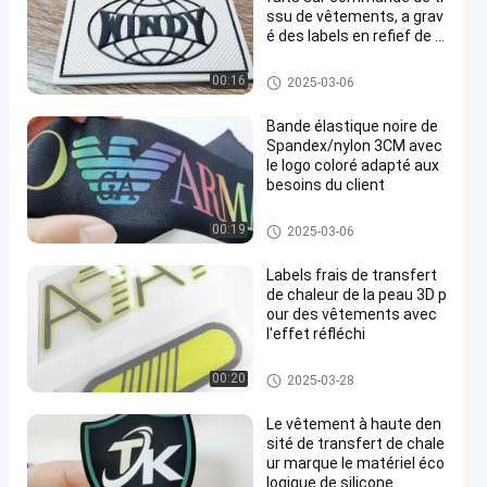
ssu de vêtements, a grav
é des labels en refief de T
PU
Corrections faites sur comma
00:16
2025-03-06
nde d'habillement
Bande élastique noire de
Spandex/nylon 3CM avec
le logo coloré adapté aux
besoins du client
Tape à bande
00:19
2025-03-06
Labels frais de transfert
de chaleur de la peau 3D p
our des vêtements avec
l'effet réfléchi
Labels d'habillement de transf
00:20
2025-03-28
ert de chaleur
Le vêtement à haute den
sité de transfert de chale
ur marque le matériel éco
logique de silicone