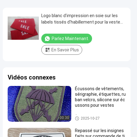
Logo blanc d'impression en soie sur les
labels tissés d'habillement pour la veste
confortable
Parlez Maintenant.
En Savoir Plus
Vidéos connexes
Écussons de vêtements,
sérigraphie, étiquettes, ru
ban velcro, silicone sur éc
ussons pour vestes
Étiquettes sérigraphiées
00:30
2025-10-27
Repassé sur les insignes
faits sur commande de ti