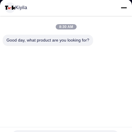
VISITE
Kiyila
D'USINE
8:30 AM
CONTRÔLE
Good day, what product are you looking for?
DE
LA
QUALITÉ
CONTACT
NOUVELLES
Corde de nouage chinoise décorative, polyester coloré/corde
en nylon de satin de Rattail