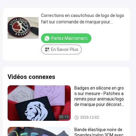
Corrections en caoutchouc de logo de logo
fait sur commande de marque pour
l'injection de Mirco d'habillement
Parlez Maintenant.
En Savoir Plus
Vidéos connexes
Badges en silicone en gro
s sur mesure - Patches a
nimés pour animaux/logo
de marque pour décoratio
n de chapeau de sac à do
s de vêtements
labels en caoutchouc de silico
00:19
2025-12-02
ne
Bande élastique noire de
Spandex/nylon 3CM avec