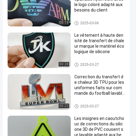
le logo coloré adapté aux
besoins du client
Tape à bande
00:19
2025-03-06
Le vêtement à haute den
sité de transfert de chale
ur marque le matériel éco
logique de silicone
Labels d'habillement de transf
00:28
2025-03-27
ert de chaleur
Correction du transfert d
e chaleur 3D TPU pour les
uniformes faits sur com
mande du football lavable
s
Corrections faites sur comma
00:23
2025-03-27
nde d'habillement
Les insignes en caoutcho
uc de corrections du silic
one 3D de PVC cousent s
ur lavable adapté aux bes