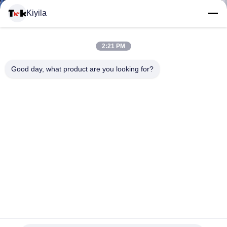
VISITE
Kiyila
D'USINE
2:21 PM
CONTRÔLE
Good day, what product are you looking for?
DE
LA
QUALITÉ
CONTACT
Cousez sur le type forme ronde d'insignes d'habillement de
NOUVELLES
corrections de label fait sur commande de PVC
Corrections faites sur commande d'habillement