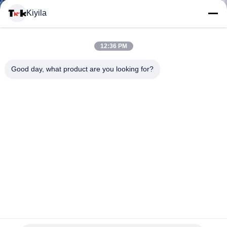
VISITE
Kiyila
D'USINE
12:36 PM
CONTRÔLE
Good day, what product are you looking for?
DE
LA
QUALITÉ
CONTACT
Fer personnalisé sur les corrections de chemise, corrections de
NOUVELLES
transfert de chaleur de broderie pour le sac
Corrections faites sur commande d'habillement