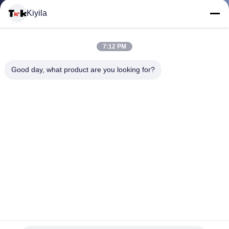
VISITE
Kiyila
D'USINE
7:12 PM
CONTRÔLE
Good day, what product are you looking for?
DE
LA
QUALITÉ
CONTACT
OEM/ODM faits sur commande légers de label de cuir de
NOUVELLES
jeans de corrections d'habillement disponible
Corrections faites sur commande d'habillement