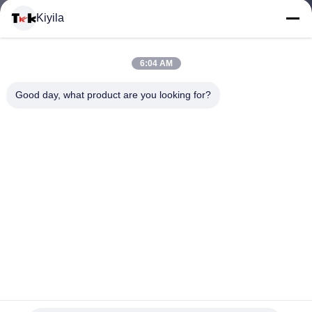
VISITE
Kiyila
D'USINE
6:04 AM
CONTRÔLE
Good day, what product are you looking for?
DE
LA
QUALITÉ
CONTACT
le silicone 3d fait sur commande a soulevé le fer en
NOUVELLES
caoutchouc de transfert de chaleur sur l'autocollant de
correction pour le vêtement
Labels d'habillement de transfert de chaleur
2025-03-28