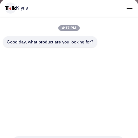
VISITE
Kiyila
D'USINE
4:17 PM
CONTRÔLE
Good day, what product are you looking for?
DE
LA
QUALITÉ
CONTACT
les corrections de PVC de Velcro de logo de relief par 3D,
NOUVELLES
nom militaire fait sur commande raccorde la diverse forme
labels en caoutchouc de silicone
2025-06-19