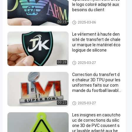
le logo coloré adapté aux
besoins du client
Tape à bande
00:19
2025-03-06
Le vêtement à haute den
sité de transfert de chale
ur marque le matériel éco
logique de silicone
Labels d'habillement de transf
00:28
2025-03-27
ert de chaleur
Correction du transfert d
e chaleur 3D TPU pour les
uniformes faits sur com
mande du football lavable
s
Corrections faites sur comma
00:23
2025-03-27
nde d'habillement
Les insignes en caoutcho
uc de corrections du silic
one 3D de PVC cousent s
ur lavable adapté aux bes