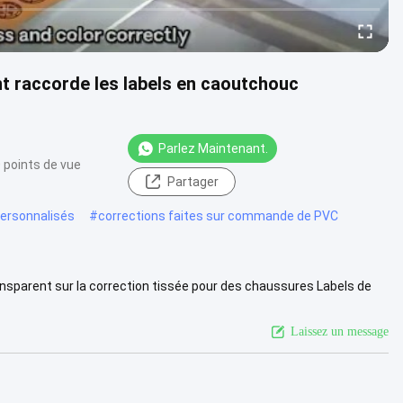
t raccorde les labels en caoutchouc
Parlez Maintenant.
 points de vue
Partager
ersonnalisés
#
corrections faites sur commande de PVC
ransparent sur la correction tissée pour des chaussures Labels de
..
Voir plus
Laissez un message