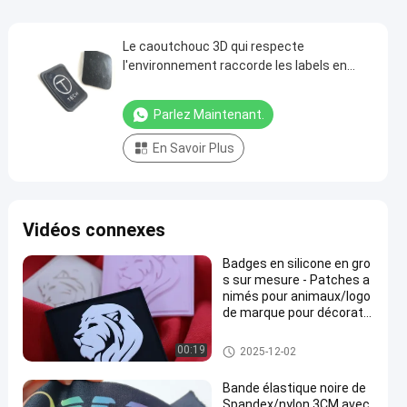
Le caoutchouc 3D qui respecte
l'environnement raccorde les labels en
caoutchouc d'étiquettes de Sofe sur la
correction tissée
Parlez Maintenant.
En Savoir Plus
Vidéos connexes
Badges en silicone en gro
s sur mesure - Patches a
nimés pour animaux/logo
de marque pour décoratio
n de chapeau de sac à do
s de vêtements
labels en caoutchouc de silico
00:19
2025-12-02
ne
Bande élastique noire de
Spandex/nylon 3CM avec