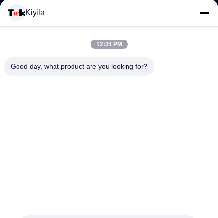
VISITE
Kiyila
D'USINE
12:34 PM
CONTRÔLE
Good day, what product are you looking for?
DE
LA
QUALITÉ
CONTACT
NOUVELLES
Aperçu gratuit élastique de fil de sac à dos de polyester de
noir élastique matériel de corde disponible