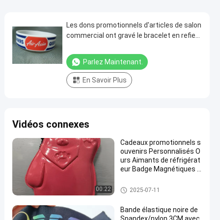
Les dons promotionnels d'articles de salon
commercial ont gravé le bracelet en refief
de bracelet de silicone
Parlez Maintenant.
En Savoir Plus
Vidéos connexes
Cadeaux promotionnels s
ouvenirs Personnalisés O
urs Aimants de réfrigérat
eur Badge Magnétiques e
n forme de TPU Oekotex
colorés
cadeaux promotionnels perso
00:22
2025-07-11
nnalisés
Bande élastique noire de
Spandex/nylon 3CM avec