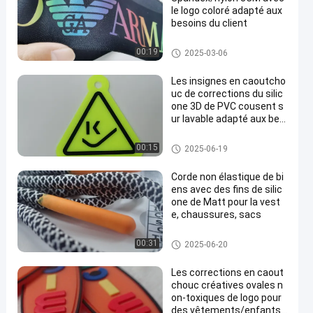
le logo coloré adapté aux
besoins du client
Tape à bande
00:19
2025-03-06
Les insignes en caoutcho
uc de corrections du silic
one 3D de PVC cousent s
ur lavable adapté aux bes
oins du client
labels en caoutchouc de silico
00:15
2025-06-19
ne
Corde non élastique de bi
ens avec des fins de silic
one de Matt pour la vest
e, chaussures, sacs
corde de câble
00:31
2025-06-20
Les corrections en caout
chouc créatives ovales n
on-toxiques de logo pour
des vêtements/enfants