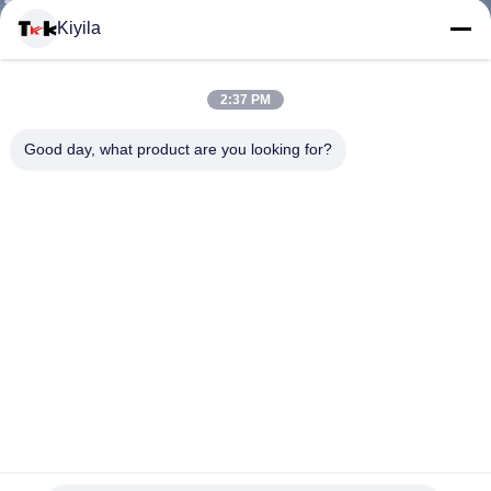
VISITE
Kiyila
D'USINE
2:37 PM
CONTRÔLE
Good day, what product are you looking for?
DE
LA
QUALITÉ
CONTACT
L'habillement fait sur commande réutilisé décoratif de cuir
NOUVELLES
d'unité centrale de jeans raccorde logo gravé/Debossed en
refief
Corrections faites sur commande d'habillement