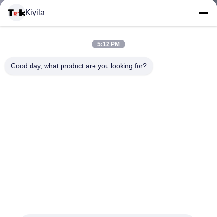
VISITE
Kiyila
D'USINE
5:12 PM
CONTRÔLE
Good day, what product are you looking for?
DE
LA
QUALITÉ
CONTACT
L'injection/impression colorées de polyester de 5mm a
NOUVELLES
personnalisé le nickel de tractions de tirette libre
extracteur en caoutchouc de tirette
2025-03-27