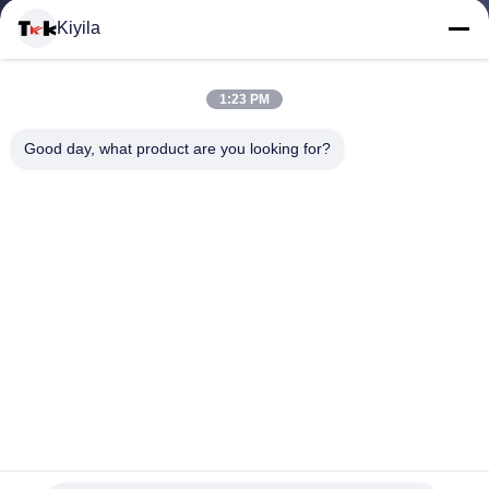
VISITE
Kiyila
D'USINE
1:23 PM
CONTRÔLE
Good day, what product are you looking for?
DE
LA
QUALITÉ
CONTACT
La broderie fabriquée à la main conçoit des corrections,
NOUVELLES
corrections d'Emboired d'uniformes militaires
personnalisée patchs brodés
2025-05-08