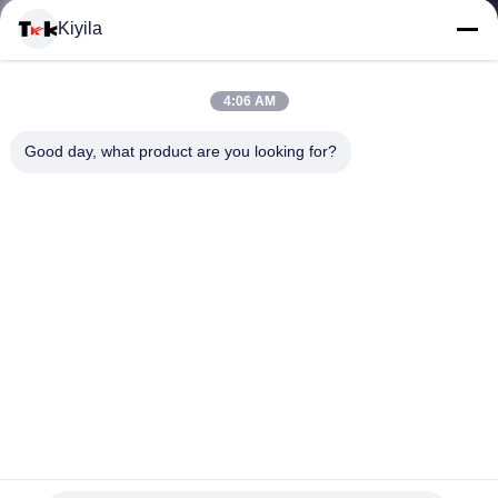
VISITE
Kiyila
D'USINE
4:06 AM
CONTRÔLE
Good day, what product are you looking for?
DE
LA
QUALITÉ
CONTACT
NOUVELLES
Silicone élastique de relief qui respecte l'environnement de
bande de points antidérapant