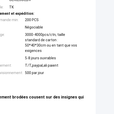
e:
TK
ement et expédition:
mande min:
200 PCS
Négociable
ge:
3000-4000pcs/ctn, taille
standard de carton :
50*40*30cm ou en tant que vos
exigences
5-8 jours ouvrables
iement:
T/T,paypal,ali paient
ovisionnement:
500 par jour
lement brodées cousent sur des insignes qui