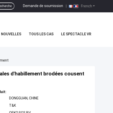
Demande de soumission
|
French
echerche
NOUVELLES
TOUS LES CAS
LE SPECTACLE VR
ement
ales d'habillement brodées cousent
uit:
DONGGUAN, CHINE
T&K
OEKO,SGS,BV