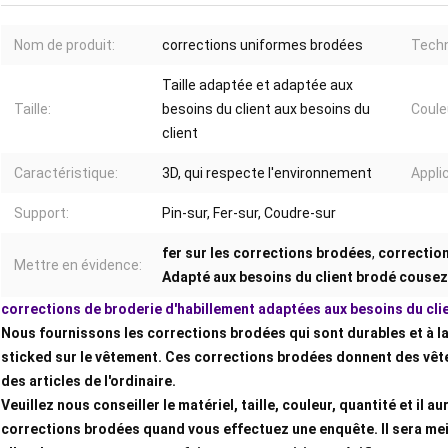
Nom de produit:
corrections uniformes brodées
Techn
Taille adaptée et adaptée aux
Taille:
besoins du client aux besoins du
Coule
client
Caractéristique:
3D, qui respecte l'environnement
Appli
Support:
Pin-sur, Fer-sur, Coudre-sur
fer sur les corrections brodées
,
correctio
Mettre en évidence:
Adapté aux besoins du client brodé cousez
corrections de broderie d'habillement adaptées aux besoins du cli
Nous fournissons les corrections brodées qui sont durables et à la
sticked sur le vêtement. Ces corrections brodées donnent des vêt
des articles de l'ordinaire.
Veuillez nous conseiller le matériel, taille, couleur, quantité et il au
corrections brodées quand vous effectuez une enquête. Il sera mei