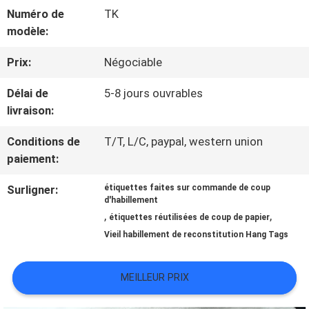
VISITE
Numéro de
TK
modèle:
D'USINE
Prix:
Négociable
CONTRÔLE
Délai de
5-8 jours ouvrables
livraison:
DE
LA
Conditions de
T/T, L/C, paypal, western union
paiement:
QUALITÉ
Surligner:
étiquettes faites sur commande de coup
d'habillement
,
,
étiquettes réutilisées de coup de papier
CONTACT
Vieil habillement de reconstitution Hang Tags
NOUVELLES
MEILLEUR PRIX