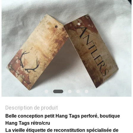
TOUS
LES
CAS
VR
SHOW
PLAN
DU
Description de produit
SITE
Belle conception petit Hang Tags perforé, boutique
Hang Tags rétro/cru
La vieille étiquette de reconstitution spécialisée de