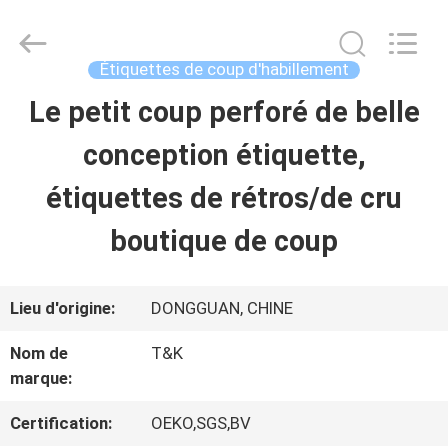
-
2026
T&K
Garment
Étiquettes de coup d'habillement
Accessories
Co.,Ltd.
APERÇU
Le petit coup perforé de belle
All
Rights
Reserved.
conception étiquette,
PRODUITS
étiquettes de rétros/de cru
boutique de coup
A
PROPOS
Lieu d'origine:
DONGGUAN, CHINE
DE
Nom de
T&K
NOUS
marque:
Certification:
OEKO,SGS,BV