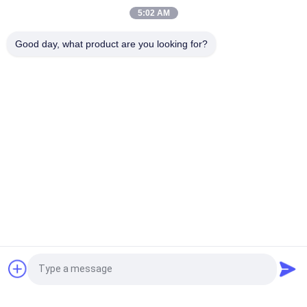
l'encre
5:02 AM
Habillement de papier fait sur commande en gros de Logo
Good day, what product are you looking for?
Swing Hang Tag For
Catégories populaires
Tous
Corrections Faites 
Personnalisée 
Sur Commande 
Patchs Brodés
D'habillement
Labels 
Étiquettes 
D'habillement De 
Sérigraphiées
Transfert De Chaleur
Écussons TPU 
Labels En 
Haute Fréquence 3D
Caoutchouc De 
Silicone
Labels Tissés 
Corrections De Cuir 
Demandez un devis
D'habillement
De Relief