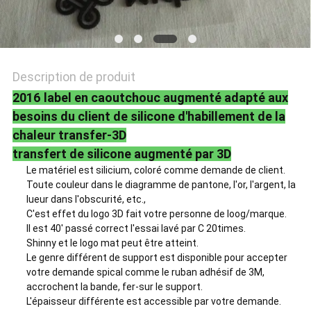
POLITIQUE
DE
CONFIDENTIALITÉ
Description de produit
2016 label en caoutchouc augmenté adapté aux
besoins du client de silicone d'habillement de la
chaleur transfer-3D
transfert de silicone augmenté par 3D
Le matériel est silicium, coloré comme demande de client.
Toute couleur dans le diagramme de pantone, l'or, l'argent, la
lueur dans l'obscurité, etc.,
C'est effet du logo 3D fait votre personne de loog/marque.
Il est 40' passé correct l'essai lavé par C 20times.
Shinny et le logo mat peut être atteint.
Le genre différent de support est disponible pour accepter
votre demande spical comme le ruban adhésif de 3M,
accrochent la bande, fer-sur le support.
L'épaisseur différente est accessible par votre demande.