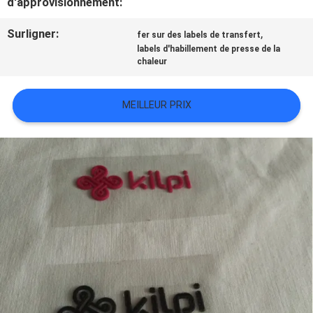
d'approvisionnement:
TOUS
Surligner:
,
fer sur des labels de transfert
LES
labels d'habillement de presse de la
chaleur
CAS
MEILLEUR PRIX
VR
SHOW
PLAN
DU
SITE