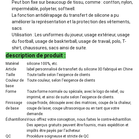
Peut bon fixe sur beaucoup de tissu, comme : contton, nylon,
imperméable, polyeter, softwell.
La fonction antidérapage du transfert de silicone a pu
améliorer la représentation et la protection des vêtements,
sacs.
Utilisation : Les uniformes du joueur, usage extérieur, usage
du football, usage de baskterball, usage de travail, polo, T-
shirt, chaussures, sacs ainsi de suite.
description de produit :
Matériel
silicone 100%, etc.
Article
label personnalisé de transfert du silicone 3D fabriqué en Chine
Taille
Toute taille selon l'exigence de clients
Couleur de
Toute couleur, selon l'exigence de clients
base
Forme
Toute forme normale ou spéciale, avec le logo de relief, ou
imprimé, et ainsi de suite selon l'exigence de clients.
Finissage
coupe froide, découpée avec des matrices, coupe de la chaleur,
de base
coupe de laser, coupe ultrasonique ou en tant que votre
demande.
Échantillons
Vous offrez votre conception, nous faites le contre-échantillon.
Des aperçus gratuits peuvent être fournis, mais expédition et
impôts être payés par l'acheteur.
QC
Procédure soigneuse et stricte de QC