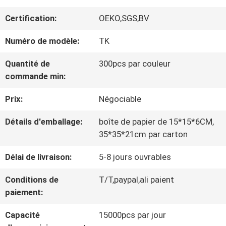
VISITE
Certification:
OEKO,SGS,BV
D'USINE
Numéro de modèle:
TK
CONTRÔLE
Quantité de
300pcs par couleur
commande min:
DE
Prix:
Négociable
LA
Détails d'emballage:
boîte de papier de 15*15*6CM,
QUALITÉ
35*35*21cm par carton
Délai de livraison:
5-8 jours ouvrables
CONTACT
Conditions de
T/T,paypal,ali paient
paiement:
NOUVELLES
Capacité
15000pcs par jour