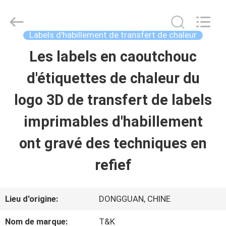
-
2026
T&K
Garment
Labels d'habillement de transfert de chaleur
Accessories
Co.,Ltd.
APERÇU
Les labels en caoutchouc
All
Rights
Reserved.
d'étiquettes de chaleur du
PRODUITS
logo 3D de transfert de labels
imprimables d'habillement
A
ont gravé des techniques en
PROPOS
refief
DE
NOUS
Lieu d'origine:
DONGGUAN, CHINE
Nom de marque:
T&K