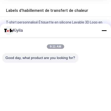
Labels d'habillement de transfert de chaleur
T-shirt personnalisé Étiquette en silicone Lavable 3D Logo en
silicone doux Transfert de chaleur Badge en silicone
Kiyila
Étiquette en silicone à injection de moule personnalisée
Lavable 3D Logo en silicone doux Transfert de chaleur Badge
9:11 AM
en silicone
Good day, what product are you looking for?
Étiquette de transfert de chaleur pour vêtements
Catégories populaires
Tous
Corrections Faites 
Personnalisée 
Sur Commande 
Patchs Brodés
D'habillement
Labels 
Étiquettes 