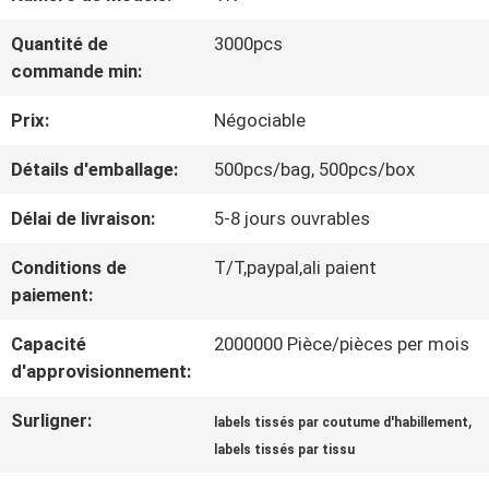
VISITE
Quantité de
3000pcs
D'USINE
commande min:
Prix:
Négociable
CONTRÔLE
Détails d'emballage:
500pcs/bag, 500pcs/box
DE
Délai de livraison:
5-8 jours ouvrables
LA
Conditions de
T/T,paypal,ali paient
QUALITÉ
paiement:
Capacité
2000000 Pièce/pièces per mois
CONTACT
d'approvisionnement:
Surligner:
,
labels tissés par coutume d'habillement
NOUVELLES
labels tissés par tissu