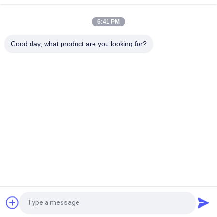
Logo personnalisé, brodé sur des patchs pour vêtements.
6:41 PM
Étiquettes tissées sur mesure pour vêtements à haute
Good day, what product are you looking for?
densité Couverture de livre Étiquettes pliables pour sacs
Catégories populaires
Tous
Corrections Faites 
Personnalisée 
Sur Commande 
Patchs Brodés
D'habillement
Labels 
Étiquettes 
D'habillement De 
Sérigraphiées
Transfert De Chaleur
Écussons TPU 
Labels En 
Haute Fréquence 3D
Caoutchouc De 
Silicone
Labels Tissés 
Corrections De Cuir 
Demandez un devis
D'habillement
De Relief