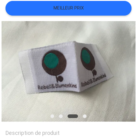
TOUS
MEILLEUR PRIX
LES
CAS
VR
SHOW
PLAN
DU
SITE
Description de produit