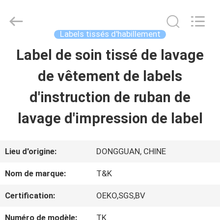
-
2026
T&K
Garment
Labels tissés d'habillement
Accessories
Co.,Ltd.
APERÇU
Label de soin tissé de lavage
All
Rights
Reserved.
de vêtement de labels
PRODUITS
d'instruction de ruban de
lavage d'impression de label
A
PROPOS
Lieu d'origine:
DONGGUAN, CHINE
DE
Nom de marque:
T&K
NOUS
Certification:
OEKO,SGS,BV
Numéro de modèle:
TK