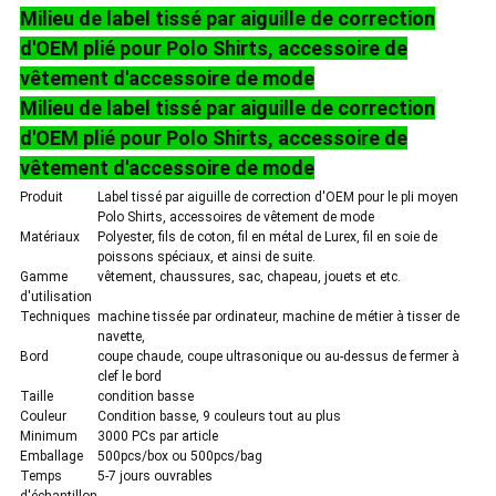
POLITIQUE
Milieu de label tissé par aiguille de correction
d'OEM plié pour Polo Shirts, accessoire de
DE
vêtement d'accessoire de mode
CONFIDENTIALITÉ
Milieu de label tissé par aiguille de correction
d'OEM plié pour Polo Shirts, accessoire de
vêtement d'accessoire de mode
Produit
Label tissé par aiguille de correction d'OEM pour le pli moyen
Polo Shirts, accessoires de vêtement de mode
Matériaux
Polyester, fils de coton, fil en métal de Lurex, fil en soie de
poissons spéciaux, et ainsi de suite.
Gamme
vêtement, chaussures, sac, chapeau, jouets et etc.
d'utilisation
Techniques
machine tissée par ordinateur, machine de métier à tisser de
navette,
Bord
coupe chaude, coupe ultrasonique ou au-dessus de fermer à
clef le bord
Taille
condition basse
Couleur
Condition basse, 9 couleurs tout au plus
Minimum
3000 PCs par article
Emballage
500pcs/box ou 500pcs/bag
Temps
5-7 jours ouvrables