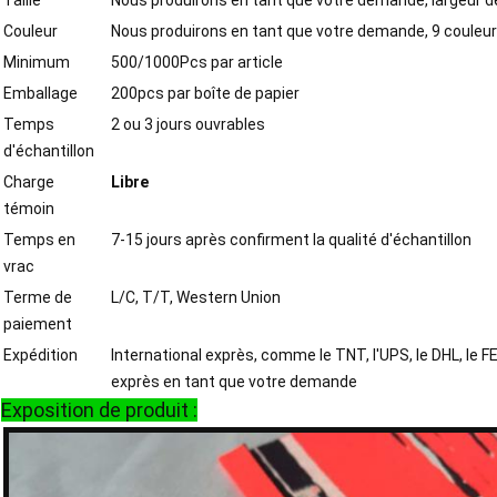
Taille
Nous produirons en tant que votre demande, largeur d
Couleur
Nous produirons en tant que votre demande, 9 couleur
Minimum
500/1000Pcs par article
Emballage
200pcs par boîte de papier
Temps
2 ou 3 jours ouvrables
d'échantillon
Charge
Libre
témoin
Temps en
7-15 jours après confirment la qualité d'échantillon
vrac
Terme de
L/C, T/T, Western Union
paiement
Expédition
International exprès, comme le TNT, l'UPS, le DHL, le 
exprès en tant que votre demande
Exposition de produit :