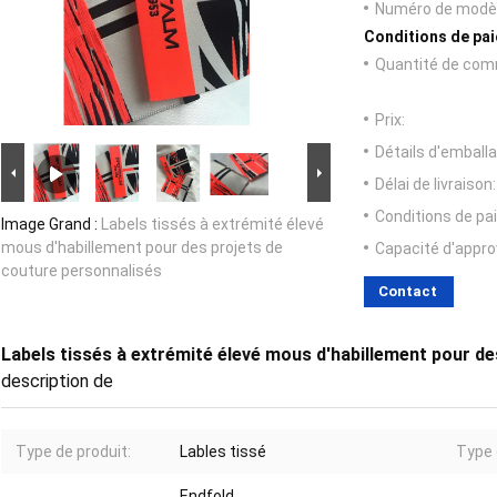
Numéro de modèl
Conditions de pai
Quantité de com
Prix:
Détails d'emballa
Délai de livraison:
Conditions de pa
Image Grand :
Labels tissés à extrémité élevé
mous d'habillement pour des projets de
Capacité d'appr
couture personnalisés
Contact
Labels tissés à extrémité élevé mous d'habillement pour de
description de
Type de produit:
Lables tissé
Type 
Endfold