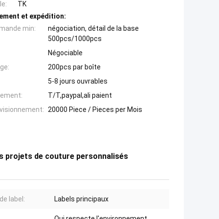
e:
TK
ement et expédition:
mande min:
négociation, détail de la base
500pcs/1000pcs
Négociable
ge:
200pcs par boîte
5-8 jours ouvrables
iement:
T/T,paypal,ali paient
ovisionnement:
20000 Piece / Pieces per Mois
s projets de couture personnalisés
de label:
Labels principaux
Qui respecte l'environnement,