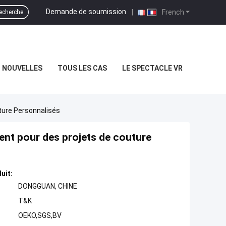
Demande de soumission
|
French
echerche
NOUVELLES
TOUS LES CAS
LE SPECTACLE VR
ture Personnalisés
ment pour des projets de couture
uit:
DONGGUAN, CHINE
T&K
OEKO,SGS,BV