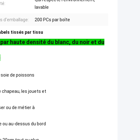
té:
lavable
ls d'emballage:
200 PCs par boîte
abels tissés par tissu
 par haute densité du blanc, du noir et du
é
en soie de poissons
e chapeau, les jouets et
ser ou de métier à
ue ou au-dessus du bord