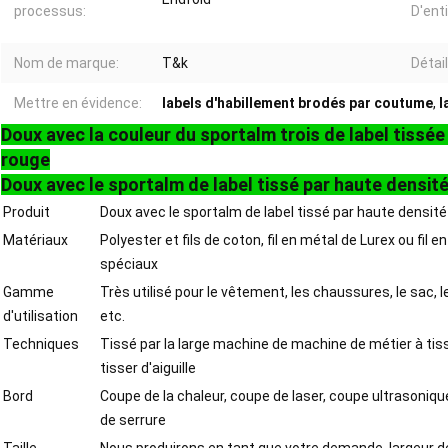
processus:
D'enti
Nom de marque:
T&k
Détai
Mettre en évidence:
labels d'habillement brodés par coutume
,
l
Doux avec la couleur du sportalm trois de label tissée
rouge
Doux avec le sportalm de label tissé par haute densit
Produit
Doux avec le sportalm de label tissé par haute densité
Matériaux
Polyester et fils de coton, fil en métal de Lurex ou fil 
spéciaux
Gamme
Très utilisé pour le vêtement, les chaussures, le sac, l
d'utilisation
etc.
Techniques
Tissé par la large machine de machine de métier à tis
tisser d'aiguille
Bord
Coupe de la chaleur, coupe de laser, coupe ultrasoniq
de serrure