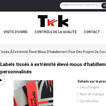
R
VISITE D'USINE
CONTRÔLE DE LA QUALITÉ
CONTACT
Tissés À Extrémité Élevé Mous D'habillement Pour Des Projets De Cou
Labels tissés à extrémité élevé mous d'habille
personnalisés
Détails sur le prod
Lieu d'origine:
Nom de marque:
Certification: