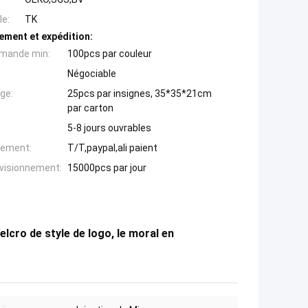
e:
TK
ement et expédition:
mande min:
100pcs par couleur
Négociable
ge:
25pcs par insignes, 35*35*21cm
par carton
5-8 jours ouvrables
iement:
T/T,paypal,ali paient
ovisionnement:
15000pcs par jour
lcro de style de logo, le moral en