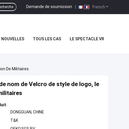
Demande de soumission
|
French
echerche
NOUVELLES
TOUS LES CAS
LE SPECTACLE VR
on De Militaires
de nom de Velcro de style de logo, le
ilitaires
uit:
DONGGUAN, CHINE
T&K
OEKO,SGS,BV