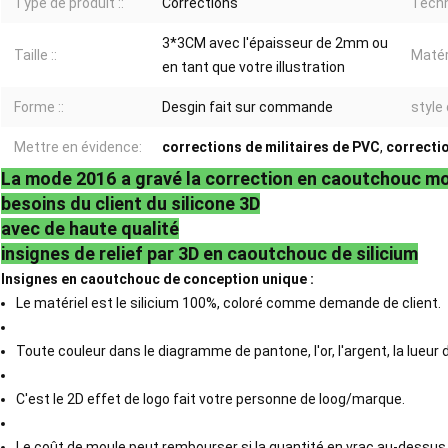
Type de produit ::
Corrections
Techn
3*3CM avec l'épaisseur de 2mm ou
Taille ::
Matéri
en tant que votre illustration
Forme ::
Desgin fait sur commande
style 
Mettre en évidence:
corrections de militaires de PVC
,
correcti
La mode 2016 a gravé la correction en caoutchouc mol
besoins du client du silicone 3D
avec de haute qualité
insignes de relief par 3D en caoutchouc de silicium
Insignes en caoutchouc de conception unique :
Le matériel est le silicium 100%, coloré comme demande de client.
Toute couleur dans le diagramme de pantone, l'or, l'argent, la lueur d
C'est le 2D effet de logo fait votre personne de loog/marque.
Le coût de moule peut rembourser si la quantité en vrac au-dessus d