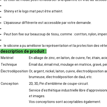
Shinny et le logo mat peut être atteint.
L'épaisseur différente est accessible par votre demande.
Peut bon fixe sur beaucoup de tissu, comme : contton, nylon, imperm
le silicone a pu améliorer la représentation et la protection des vê
description de produit :
Matériel
En alliage de zinc, en laiton, de cuivre, fer, étain, ac
Technique
Émail dur, émail mol, moulage en matrice, gravé, pei
Électrodéposition
Or, argent, nickel, laiton, cuivre, électrodéposition
brumeuse, électrodéposition de daul, etc.
Conception
2D, 3D, Pin d'emblème de coupe-circuit.
Service d'esthétique industrielle libre d'approvisi
et images.
Vos conceptions sont acceptables également.