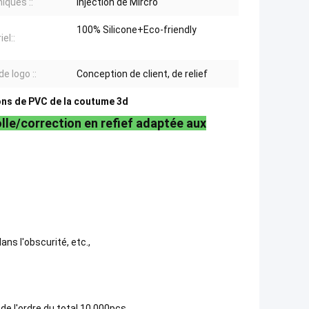
iques ::
Injection de Mircro
100% Silicone+Eco-friendly
el::
de logo ::
Conception de client, de relief
ons de PVC de la coutume 3d
le/correction en refief adaptée aux
ans l'obscurité, etc.,
e l'ordre du total 10,000pcs.