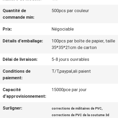
VISITE
Quantité de
500pcs par couleur
D'USINE
commande min:
Prix:
Négociable
CONTRÔLE
Détails d'emballage:
100pcs par boîte de papier, taille
DE
35*35*21cm de carton
LA
Délai de livraison:
5-8 jours ouvrables
QUALITÉ
Conditions de
T/T,paypal,ali paient
paiement:
CONTACT
Capacité
15000pce par jour
d'approvisionnement:
NOUVELLES
Surligner:
,
corrections de militaires de PVC
corrections de PVC de la coutume 3d