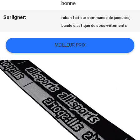
bonne
TOUS
Surligner:
,
ruban fait sur commande de jacquard
LES
bande élastique de sous-vêtements
CAS
MEILLEUR PRIX
VR
SHOW
PLAN
DU
SITE