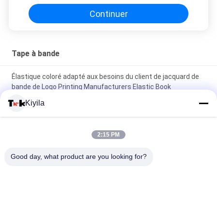
Continuer
Tape à bande
Élastique coloré adapté aux besoins du client de jacquard de
bande de Logo Printing Manufacturers Elastic Book
Kiyila
Copie d'écran faite sur commande de silicium de bande
élastique de jacquard de gymnase de yoga pour des sous-
vêtements
2:15 PM
Chaussure de jacquard d'OEKO/bande élastique colorée par
Good day, what product are you looking for?
vestes 1cm 2cm 3cm adaptés aux besoins du client
Catégories populaires
Tous