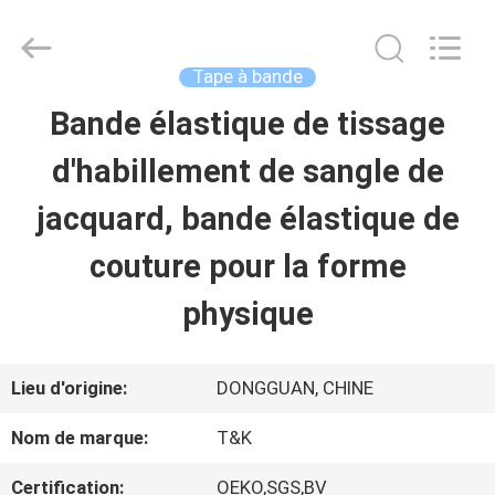
-
2026
T&K
Garment
Tape à bande
Accessories
Co.,Ltd.
APERÇU
Bande élastique de tissage
All
Rights
Reserved.
d'habillement de sangle de
PRODUITS
jacquard, bande élastique de
couture pour la forme
A
physique
PROPOS
DE
Lieu d'origine:
DONGGUAN, CHINE
NOUS
Nom de marque:
T&K
Certification:
OEKO,SGS,BV