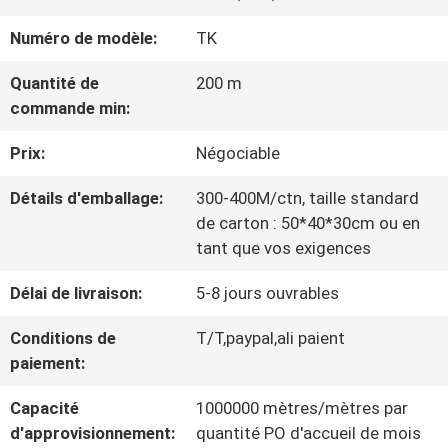
VISITE
Numéro de modèle:
TK
D'USINE
Quantité de
200 m
commande min:
CONTRÔLE
Prix:
Négociable
DE
Détails d'emballage:
300-400M/ctn, taille standard
LA
de carton : 50*40*30cm ou en
QUALITÉ
tant que vos exigences
Délai de livraison:
5-8 jours ouvrables
CONTACT
Conditions de
T/T,paypal,ali paient
paiement:
NOUVELLES
Capacité
1000000 mètres/mètres par
d'approvisionnement:
quantité PO d'accueil de mois