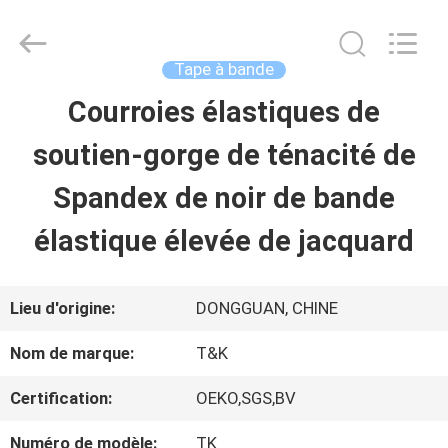
-
2026
T&K
Garment
Tape à bande
Accessories
Co.,Ltd.
APERÇU
Courroies élastiques de
All
Rights
Reserved.
soutien-gorge de ténacité de
PRODUITS
Spandex de noir de bande
élastique élevée de jacquard
A
PROPOS
Lieu d'origine:
DONGGUAN, CHINE
DE
Nom de marque:
T&K
NOUS
Certification:
OEKO,SGS,BV
Numéro de modèle:
TK