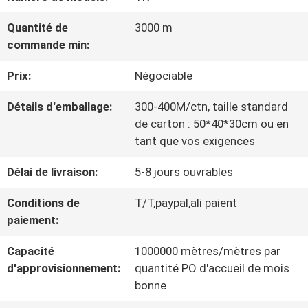
VISITE
Quantité de
3000 m
D'USINE
commande min:
Prix:
Négociable
CONTRÔLE
Détails d'emballage:
300-400M/ctn, taille standard
DE
de carton : 50*40*30cm ou en
LA
tant que vos exigences
QUALITÉ
Délai de livraison:
5-8 jours ouvrables
Conditions de
T/T,paypal,ali paient
paiement:
CONTACT
Capacité
1000000 mètres/mètres par
d'approvisionnement:
quantité PO d'accueil de mois
NOUVELLES
bonne