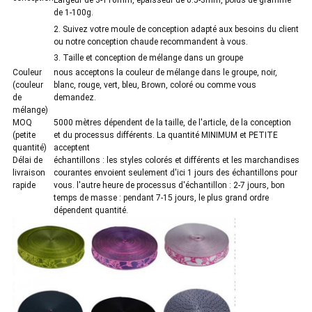
Largeur de 3-110mm, épaisseur de 0.5-3mm, poids de gramme
de 1-100g.
2. Suivez votre moule de conception adapté aux besoins du client
ou notre conception chaude recommandent à vous.
3. Taille et conception de mélange dans un groupe
Couleur
nous acceptons la couleur de mélange dans le groupe, noir,
(couleur
blanc, rouge, vert, bleu, Brown, coloré ou comme vous
de
demandez.
mélange)
MOQ
5000 mètres dépendent de la taille, de l'article, de la conception
(petite
et du processus différents. La quantité MINIMUM et PETITE
quantité)
acceptent
Délai de
échantillons : les styles colorés et différents et les marchandises
livraison
courantes envoient seulement d'ici 1 jours des échantillons pour
rapide
vous. l'autre heure de processus d'échantillon : 2-7 jours, bon
temps de masse : pendant 7-15 jours, le plus grand ordre
dépendent quantité.