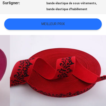
Surligner:
,
bande élastique de sous-vêtements
TOUS
bande élastique d'habillement
LES
MEILLEUR PRIX
CAS
VR
SHOW
PLAN
DU
SITE