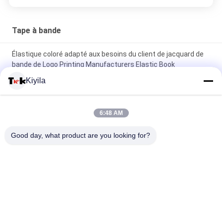
Tape à bande
Élastique coloré adapté aux besoins du client de jacquard de
bande de Logo Printing Manufacturers Elastic Book
Kiyila
Copie d'écran faite sur commande de silicium de bande
élastique de jacquard de gymnase de yoga pour des sous-
vêtements
6:48 AM
Chaussure de jacquard d'OEKO/bande élastique colorée par
Good day, what product are you looking for?
vestes 1cm 2cm 3cm adaptés aux besoins du client
Catégories populaires
Tous
Corrections Faites 
Personnalisée 
Sur Commande 
Patchs Brodés