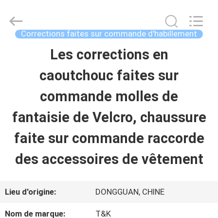
-
2026
T&K
Garment
Corrections faites sur commande d'habillement
Accessories
Co.,Ltd.
APERÇU
Les corrections en
All
Rights
Reserved.
caoutchouc faites sur
PRODUITS
commande molles de
fantaisie de Velcro, chaussure
A
faite sur commande raccorde
PROPOS
des accessoires de vêtement
DE
NOUS
Lieu d'origine:
DONGGUAN, CHINE
Nom de marque:
T&K