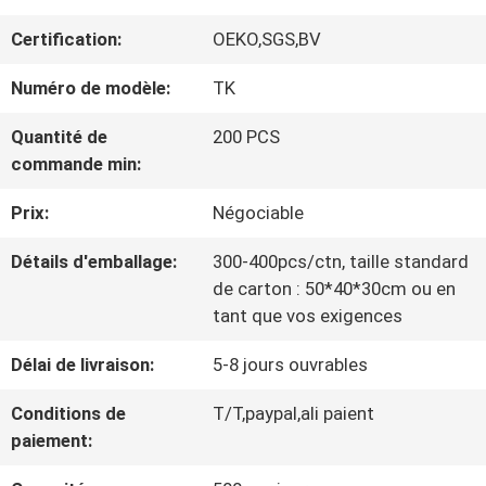
VISITE
Certification:
OEKO,SGS,BV
D'USINE
Numéro de modèle:
TK
CONTRÔLE
Quantité de
200 PCS
commande min:
DE
Prix:
Négociable
LA
Détails d'emballage:
300-400pcs/ctn, taille standard
QUALITÉ
de carton : 50*40*30cm ou en
tant que vos exigences
CONTACT
Délai de livraison:
5-8 jours ouvrables
Conditions de
T/T,paypal,ali paient
NOUVELLES
paiement: