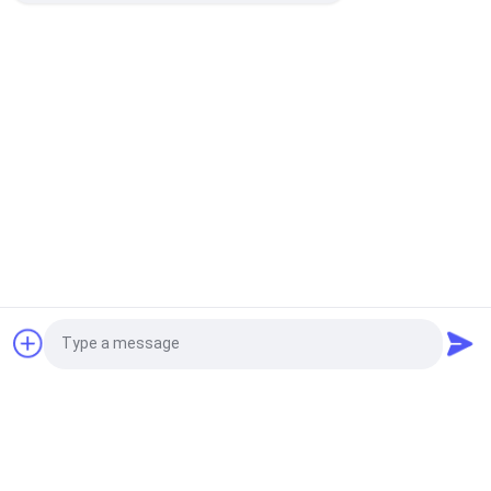
Catégories populaires
Tous
Corrections Faites 
Personnalisée 
Sur Commande 
Patchs Brodés
D'habillement
Labels 
Étiquettes 
D'habillement De 
Sérigraphiées
Transfert De Chaleur
Écussons TPU 
Labels En 
Haute Fréquence 3D
Caoutchouc De 
Silicone
Labels Tissés 
Corrections De Cuir 
Demandez un devis
D'habillement
De Relief
Photo