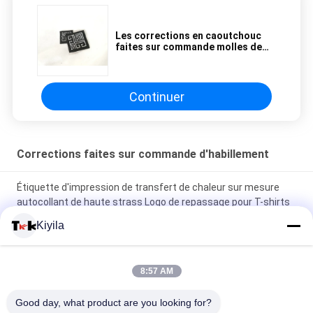
Les corrections en caoutchouc
faites sur commande molles de
fantaisie de Velcro, chaussure
faite sur commande raccorde des
accessoires de vêtement
Continuer
Corrections faites sur commande d'habillement
Étiquette d'impression de transfert de chaleur sur mesure
autocollant de haute strass Logo de repassage pour T-shirts
Chapeaux bricolage cristal
Kiyila
Plages adhésifs en silicone Plages lavables étiquette de
brosses à dents en silicone
8:57 AM
Logo de brillance en relief 3D Vêtements en fer chaud Badge
Good day, what product are you looking for?
en caoutchouc Patch de transfert de chaleur en silicone