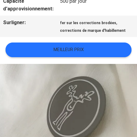
Capacité
500 par jour
TOUS
d'approvisionnement:
LES
Surligner:
,
fer sur les corrections brodées
corrections de marque d'habillement
CAS
MEILLEUR PRIX
VR
SHOW
PLAN
DU
SITE