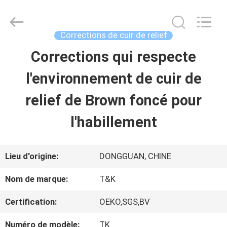
-
2026
T&K
Garment
Corrections de cuir de relief
Accessories
Co.,Ltd.
APERÇU
Corrections qui respecte
All
Rights
Reserved.
l'environnement de cuir de
PRODUITS
relief de Brown foncé pour
l'habillement
A
PROPOS
Lieu d'origine:
DONGGUAN, CHINE
DE
Nom de marque:
T&K
NOUS
Certification:
OEKO,SGS,BV
Numéro de modèle:
TK