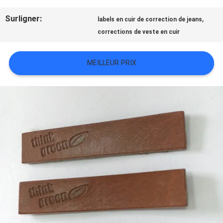
TOUS
Surligner:
,
labels en cuir de correction de jeans
LES
corrections de veste en cuir
CAS
MEILLEUR PRIX
VR
SHOW
PLAN
DU
SITE