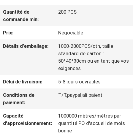
VISITE
Quantité de
200 PCS
D'USINE
commande min:
Prix:
Négociable
CONTRÔLE
Détails d'emballage:
1000-2000PCS/ctn, taille
DE
standard de carton :
LA
50*40*30cm ou en tant que vos
exigences
QUALITÉ
Délai de livraison:
5-8 jours ouvrables
Conditions de
T/T,paypal,ali paient
CONTACT
paiement:
Capacité
1000000 mètres/mètres par
NOUVELLES
d'approvisionnement:
quantité PO d'accueil de mois
bonne