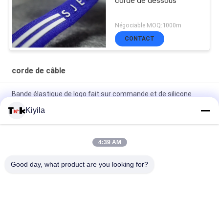
corde de dessous
Négociable MOQ:1000m
CONTACT
corde de câble
Bande élastique de logo fait sur commande et de silicone
antidérapant pour la veste de manteau de vêtement
Kiyila
OEM/ODM en nylon plats de corde de haute corde non
élastique de la ténacité 3cm disponible
4:39 AM
Le polyester 100%/nylon tricoté a plié le ruban élastique avec
Good day, what product are you looking for?
le logo de relief
Catégories populaires
Tous