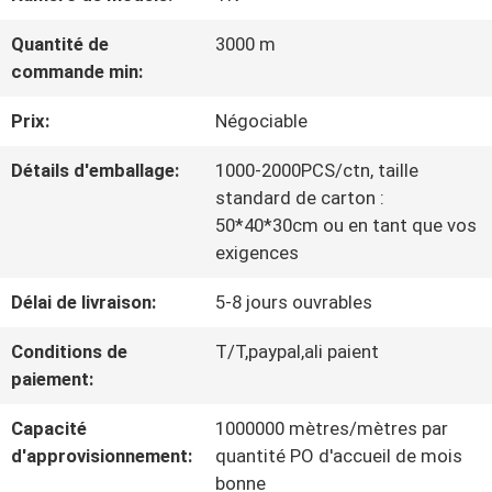
VISITE
Quantité de
3000 m
D'USINE
commande min:
Prix:
Négociable
CONTRÔLE
Détails d'emballage:
1000-2000PCS/ctn, taille
DE
standard de carton :
LA
50*40*30cm ou en tant que vos
exigences
QUALITÉ
Délai de livraison:
5-8 jours ouvrables
Conditions de
T/T,paypal,ali paient
CONTACT
paiement:
Capacité
1000000 mètres/mètres par
NOUVELLES
d'approvisionnement:
quantité PO d'accueil de mois
bonne