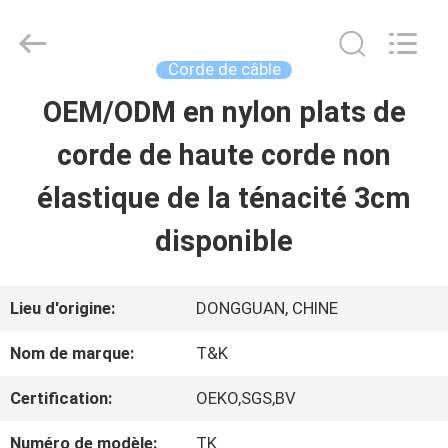
-
2026
T&K
Garment
Corde de câble
Accessories
Co.,Ltd.
APERÇU
OEM/ODM en nylon plats de
All
Rights
Reserved.
corde de haute corde non
PRODUITS
élastique de la ténacité 3cm
disponible
A
PROPOS
Lieu d'origine:
DONGGUAN, CHINE
DE
Nom de marque:
T&K
NOUS
Certification:
OEKO,SGS,BV
Numéro de modèle:
TK