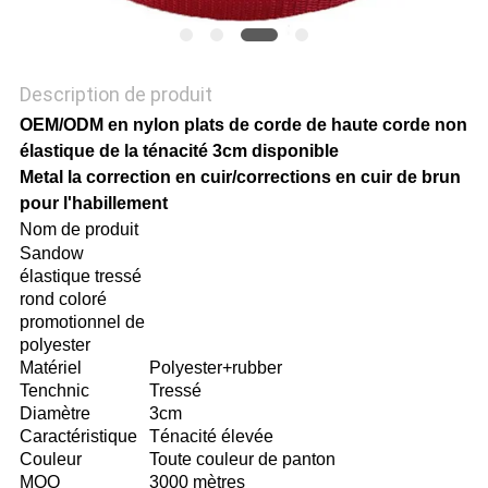
POLITIQUE
DE
Description de produit
CONFIDENTIALITÉ
OEM/ODM en nylon plats de corde de haute corde non
élastique de la ténacité 3cm disponible
Metal la correction en cuir/corrections en cuir de brun
pour l'habillement
Nom de produit
Sandow
élastique tressé
rond coloré
promotionnel de
polyester
Matériel
Polyester+rubber
Tenchnic
Tressé
Diamètre
3cm
Caractéristique
Ténacité élevée
Couleur
Toute couleur de panton
MOQ
3000 mètres