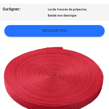
TOUS
Surligner:
,
corde tressée de polyester
LES
Bande non élastique
CAS
MEILLEUR PRIX
VR
SHOW
PLAN
DU
SITE