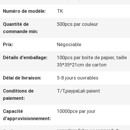
VISITE
Numéro de modèle:
TK
D'USINE
Quantité de
500pcs par couleur
commande min:
CONTRÔLE
Prix:
Négociable
DE
Détails d'emballage:
100pcs par boîte de papier, taille
LA
35*35*21cm de carton
QUALITÉ
Délai de livraison:
5-8 jours ouvrables
Conditions de
T/T,paypal,ali paient
CONTACT
paiement:
Capacité
10000pce par jour
NOUVELLES
d'approvisionnement: