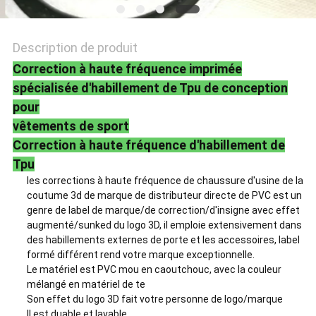
POLITIQUE
DE
Description de produit
CONFIDENTIALITÉ
Correction à haute fréquence imprimée
spécialisée d'habillement de Tpu de conception
pour
vêtements de sport
Correction à haute fréquence d'habillement de
Tpu
les corrections à haute fréquence de chaussure d'usine de la
coutume 3d de marque de distributeur directe de PVC est un
genre de label de marque/de correction/d'insigne avec effet
augmenté/sunked du logo 3D, il emploie extensivement dans
des habillements externes de porte et les accessoires, label
formé différent rend votre marque exceptionnelle.
Le matériel est PVC mou en caoutchouc, avec la couleur
mélangé en matériel de te
Son effet du logo 3D fait votre personne de logo/marque
Il est duable et lavable