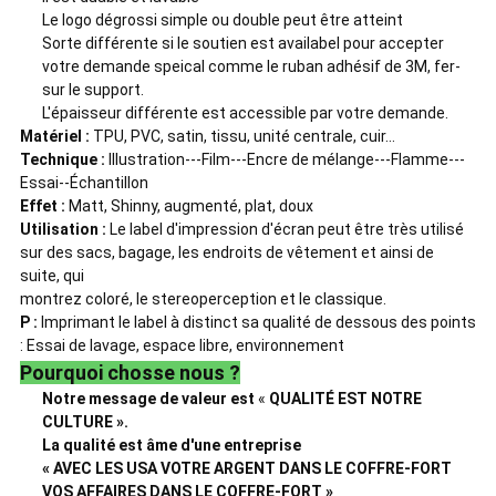
Le logo dégrossi simple ou double peut être atteint
Sorte différente si le soutien est availabel pour accepter
votre demande speical comme le ruban adhésif de 3M, fer-
sur le support.
L'épaisseur différente est accessible par votre demande.
Matériel :
TPU, PVC, satin, tissu, unité centrale, cuir…
Technique :
Illustration---Film---Encre de mélange---Flamme---
Essai--Échantillon
Effet :
Matt, Shinny, augmenté, plat, doux
Utilisation :
Le label d'impression d'écran peut être très utilisé
sur des sacs, bagage, les endroits de vêtement et ainsi de
suite, qui
montrez coloré, le stereoperception et le classique.
P :
Imprimant le label à distinct sa qualité de dessous des points
: Essai de lavage, espace libre, environnement
Pourquoi chosse nous ?
Notre message de valeur est
«
QUALITÉ EST NOTRE
CULTURE ».
La qualité est âme d'une entreprise
« AVEC LES USA VOTRE ARGENT DANS LE COFFRE-FORT
VOS AFFAIRES DANS LE COFFRE-FORT »