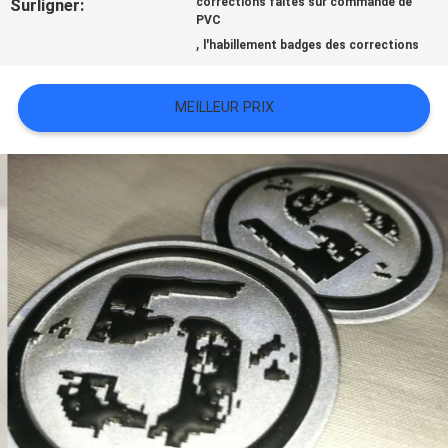
Surligner:
corrections faites sur commande de
TOUS
PVC
,
l'habillement badges des corrections
LES
CAS
MEILLEUR PRIX
VR
SHOW
PLAN
DU
SITE