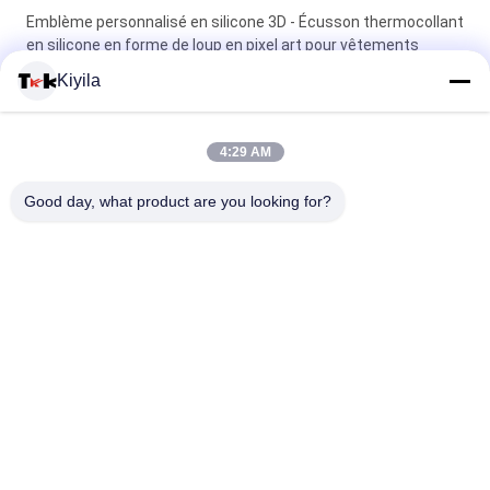
Emblème personnalisé en silicone 3D - Écusson thermocollant
en silicone en forme de loup en pixel art pour vêtements
Kiyila
Badges en silicone en gros sur mesure - Patches animés pour
animaux/logo de marque pour décoration de chapeau de sac à
dos de vêtements
4:29 AM
Timbre décoratif en silicone 3D lavable Non toxique, inodore et
Good day, what product are you looking for?
biodégradable
Catégories populaires
Tous
Corrections Faites 
Personnalisée 
Sur Commande 
Patchs Brodés
D'habillement
Labels 
Étiquettes 
D'habillement De 
Sérigraphiées
Transfert De Chaleur