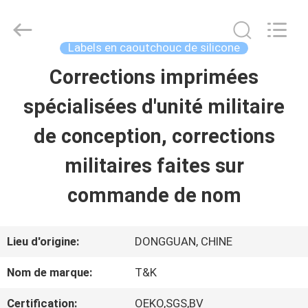
-
2026
T&K
Garment
Labels en caoutchouc de silicone
Accessories
Co.,Ltd.
APERÇU
Corrections imprimées
All
Rights
Reserved.
spécialisées d'unité militaire
PRODUITS
de conception, corrections
militaires faites sur
A
commande de nom
PROPOS
DE
Lieu d'origine:
DONGGUAN, CHINE
NOUS
Nom de marque:
T&K
Certification:
OEKO,SGS,BV