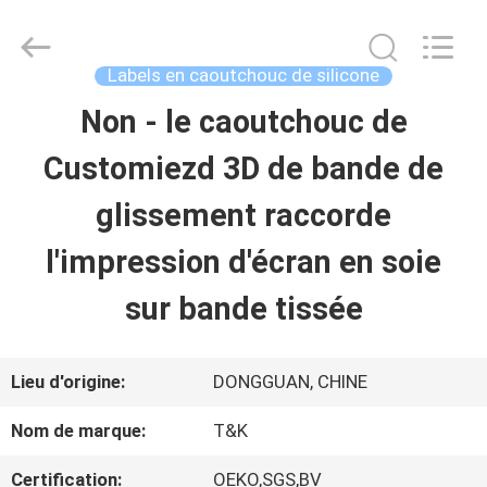
-
2026
T&K
Garment
Labels en caoutchouc de silicone
Accessories
Co.,Ltd.
APERÇU
Non - le caoutchouc de
All
Rights
Reserved.
Customiezd 3D de bande de
PRODUITS
glissement raccorde
l'impression d'écran en soie
A
sur bande tissée
PROPOS
DE
Lieu d'origine:
DONGGUAN, CHINE
NOUS
Nom de marque:
T&K
Certification:
OEKO,SGS,BV