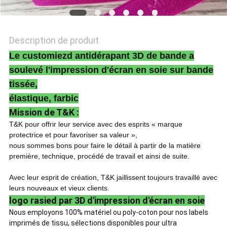
POLITIQUE
DE
Description de produit
CONFIDENTIALITÉ
Le customiezd antidérapant 3D de bande a
soulevé l'impression d'écran en soie sur bande
tissée,
élastique, farbic
Mission de T&K :
T&K pour offrir leur service avec des esprits « marque
protectrice et pour favoriser sa valeur »,
nous sommes bons pour faire le détail à partir de la matière
première, technique, procédé de travail et ainsi de suite.
Avec leur esprit de création, T&K jaillissent toujours travaillé avec
leurs nouveaux et vieux clients.
logo rasied par 3D d'impression d'écran en soie
Nous employons 100% matériel ou poly-coton pour nos labels
imprimés de tissu, sélections disponibles pour ultra