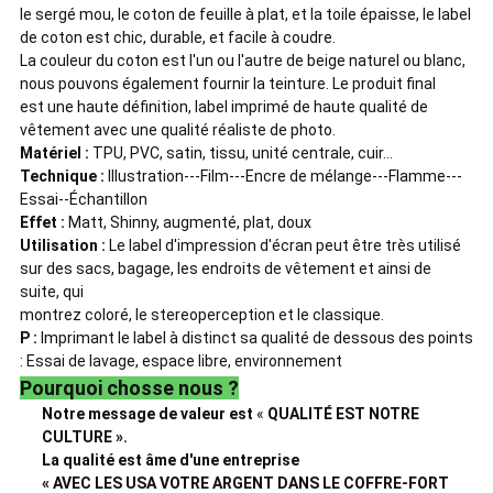
le sergé mou, le coton de feuille à plat, et la toile épaisse, le label
de coton est chic, durable, et facile à coudre.
La couleur du coton est l'un ou l'autre de beige naturel ou blanc,
nous pouvons également fournir la teinture. Le produit final
est une haute définition, label imprimé de haute qualité de
vêtement avec une qualité réaliste de photo.
Matériel :
TPU, PVC, satin, tissu, unité centrale, cuir…
Technique :
Illustration---Film---Encre de mélange---Flamme---
Essai--Échantillon
Effet :
Matt, Shinny, augmenté, plat, doux
Utilisation :
Le label d'impression d'écran peut être très utilisé
sur des sacs, bagage, les endroits de vêtement et ainsi de
suite, qui
montrez coloré, le stereoperception et le classique.
P :
Imprimant le label à distinct sa qualité de dessous des points
: Essai de lavage, espace libre, environnement
Pourquoi chosse nous ?
Notre message de valeur est
«
QUALITÉ EST NOTRE
CULTURE ».
La qualité est âme d'une entreprise
« AVEC LES USA VOTRE ARGENT DANS LE COFFRE-FORT