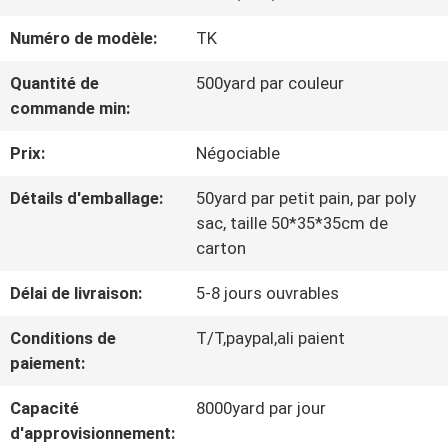
VISITE
Numéro de modèle:
TK
D'USINE
Quantité de
500yard par couleur
commande min:
CONTRÔLE
Prix:
Négociable
DE
Détails d'emballage:
50yard par petit pain, par poly
LA
sac, taille 50*35*35cm de
QUALITÉ
carton
Délai de livraison:
5-8 jours ouvrables
CONTACT
Conditions de
T/T,paypal,ali paient
paiement:
NOUVELLES
Capacité
8000yard par jour
d'approvisionnement: