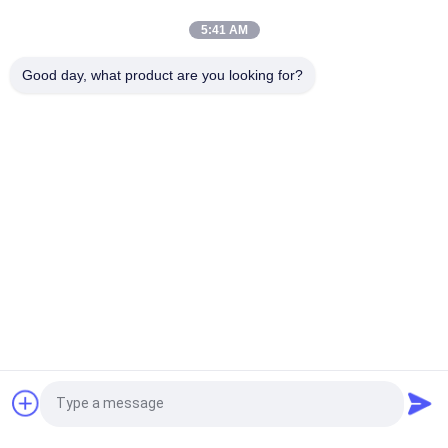
dos de vêtements
5:41 AM
Timbre décoratif en silicone 3D lavable Non toxique, inodore et
Good day, what product are you looking for?
biodégradable
Catégories populaires
Tous
Corrections Faites 
Personnalisée 
Sur Commande 
Patchs Brodés
D'habillement
Labels 
Étiquettes 
D'habillement De 
Sérigraphiées
Transfert De Chaleur
Écussons TPU 
Labels En 
Haute Fréquence 3D
Caoutchouc De 
Silicone
Labels Tissés 
Corrections De Cuir 
Demandez un devis
D'habillement
De Relief