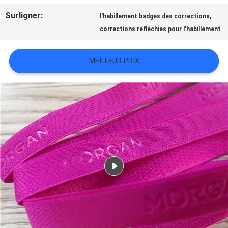
TOUS
Surligner:
,
l'habillement badges des corrections
corrections réfléchies pour l'habillement
LES
CAS
MEILLEUR PRIX
VR
SHOW
PLAN
DU
SITE