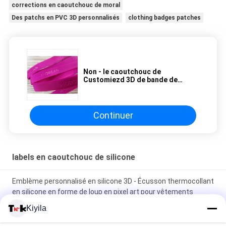
corrections en caoutchouc de moral
Des patchs en PVC 3D personnalisés
clothing badges patches
Non - le caoutchouc de
Customiezd 3D de bande de
glissement raccorde l'impression
d'écran en soie sur bande tissée
Continuer
labels en caoutchouc de silicone
Emblème personnalisé en silicone 3D - Écusson thermocollant
en silicone en forme de loup en pixel art pour vêtements
Kiyila
Badges en silicone en gros sur mesure - Patches animés pour
animaux/logo de marque pour décoration de chapeau de sac à