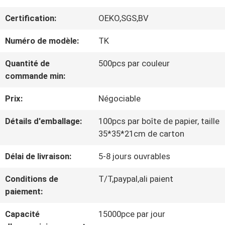
VISITE
Certification:
OEKO,SGS,BV
D'USINE
Numéro de modèle:
TK
CONTRÔLE
Quantité de
500pcs par couleur
commande min:
DE
Prix:
Négociable
LA
Détails d'emballage:
100pcs par boîte de papier, taille
QUALITÉ
35*35*21cm de carton
Délai de livraison:
5-8 jours ouvrables
CONTACT
Conditions de
T/T,paypal,ali paient
paiement:
NOUVELLES
Capacité
15000pce par jour