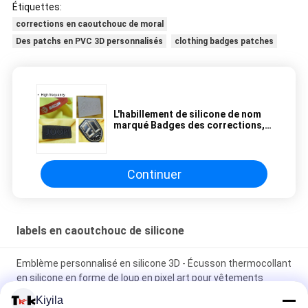
Étiquettes:
corrections en caoutchouc de moral
Des patchs en PVC 3D personnalisés
clothing badges patches
L'habillement de silicone de nom
marqué Badges des corrections,
injection en caoutchouc faite sur
commande de Mirco de
corrections de Velcro
Continuer
labels en caoutchouc de silicone
Emblème personnalisé en silicone 3D - Écusson thermocollant
en silicone en forme de loup en pixel art pour vêtements
Kiyila