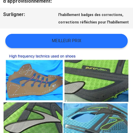
d'approvisionnement:
TOUS
Surligner:
,
l'habillement badges des corrections
LES
corrections réfléchies pour l'habillement
CAS
MEILLEUR PRIX
VR
SHOW
PLAN
DU
SITE