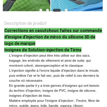
POLITIQUE
DE
CONFIDENTIALITÉ
Description de produit
Corrections en caoutchouc faites sur commande
d'insigne d'injection de mirco du silicone 3D de
logo de marque
Insignes de Solution-injection de Tirms
L'insigne d'injection peut être très utilisé sur des sacs,
bagage, les endroits de vêtement et ainsi de suite, qui
montrent coloré,
stereoperception et le classique.
L'injection signifie à l'encre liquide d'injection dans le moule,
puis enlève l'air et le fait sec, puis de relief à ces derniers la
couche où nécessaire.
En grande partie il y a trois genres d'insignes qui ont besoin
du techinc d'injection, insigne de PVC, insigne de silicone,
insignes d'injection de tissu.
Matière employée pour l'insigne d'injection : Feutre, fibre de
mirco, suède, jeans, toile, bande, oganza, riboon.