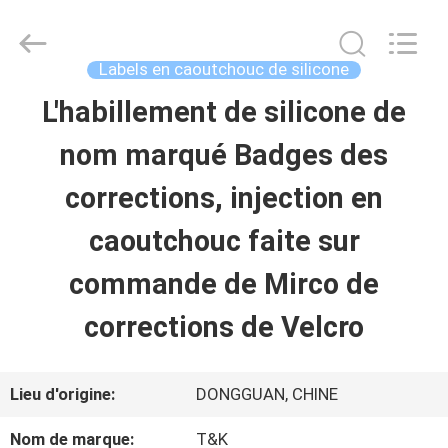
-
2026
T&K
Garment
Labels en caoutchouc de silicone
Accessories
Co.,Ltd.
APERÇU
L'habillement de silicone de
All
Rights
Reserved.
nom marqué Badges des
PRODUITS
corrections, injection en
caoutchouc faite sur
A
commande de Mirco de
PROPOS
corrections de Velcro
DE
NOUS
Lieu d'origine:
DONGGUAN, CHINE
Nom de marque:
T&K