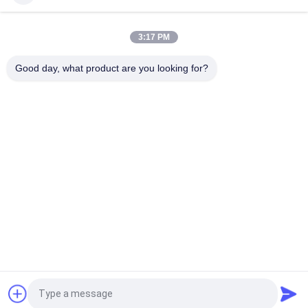
Badges en silicone en gros sur mesure - Patches animés pour
animaux/logo de marque pour décoration de chapeau de sac à
dos de vêtements
3:17 PM
Timbre décoratif en silicone 3D lavable Non toxique, inodore et
Good day, what product are you looking for?
biodégradable
Catégories populaires
Tous
Corrections Faites 
Personnalisée 
Sur Commande 
Patchs Brodés
D'habillement
Labels 
Étiquettes 
D'habillement De 
Sérigraphiées
Transfert De Chaleur
Écussons TPU 
Labels En 
Haute Fréquence 3D
Caoutchouc De 
Silicone
Labels Tissés 
Corrections De Cuir 
Demandez un devis
D'habillement
De Relief