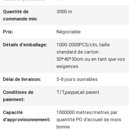
VISITE
Quantité de
3000 m
D'USINE
commande min:
Prix:
Négociable
CONTRÔLE
Détails d'emballage:
1000-2000PCS/ctn, taille
DE
standard de carton :
LA
50*40*30cm ou en tant que vos
exigences
QUALITÉ
Délai de livraison:
5-8 jours ouvrables
Conditions de
T/T,paypal,ali paient
CONTACT
paiement:
Capacité
1000000 mètres/mètres par
NOUVELLES
d'approvisionnement:
quantité PO d'accueil de mois
bonne