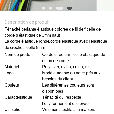
POLITIQUE
DE
Description de produit
CONFIDENTIALITÉ
Ténacité perlante élastique colorée de fil de ficelle de
corde d'élastique de 3mm haut
La corde élastique ronde/corde élastique avec l'élastique
de crochet ficelle 8mm
Nom de produit
Corde cirée par ficelle élastique de
coton de corde
Matériel
Polyester, nylon, coton, etc.
Logo
Modèle adapté ou notre prêt aux
besoins du client
Couleur
Les différentes couleurs sont
disponibles
Caractéristique
Ténacité qui respecte
l'environnement et élevée
Utilisation
Vêtement, textile à la maison,