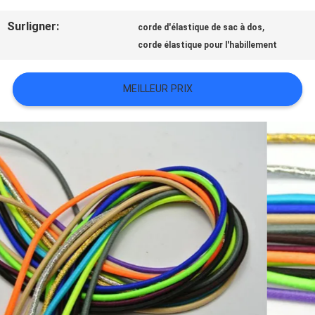
TOUS
Surligner:
,
corde d'élastique de sac à dos
LES
corde élastique pour l'habillement
CAS
MEILLEUR PRIX
VR
SHOW
PLAN
DU
SITE