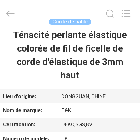
-
2026
T&K
Garment
Corde de câble
Accessories
Co.,Ltd.
APERÇU
Ténacité perlante élastique
All
Rights
Reserved.
colorée de fil de ficelle de
PRODUITS
corde d'élastique de 3mm
haut
A
PROPOS
Lieu d'origine:
DONGGUAN, CHINE
DE
Nom de marque:
T&K
NOUS
Certification:
OEKO,SGS,BV
Numéro de modèle:
TK