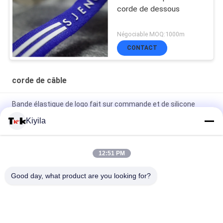
corde de dessous
Négociable MOQ:1000m
CONTACT
corde de câble
Bande élastique de logo fait sur commande et de silicone
antidérapant pour la veste de manteau de vêtement
Kiyila
OEM/ODM en nylon plats de corde de haute corde non
élastique de la ténacité 3cm disponible
12:51 PM
Le polyester 100%/nylon tricoté a plié le ruban élastique avec
Good day, what product are you looking for?
le logo de relief
Catégories populaires
Tous