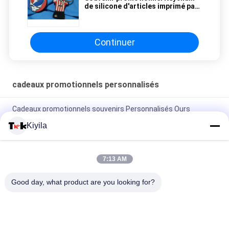
de silicone d'articles imprimé par
coutume de conception de mode
de festival
Continuer
cadeaux promotionnels personnalisés
Cadeaux promotionnels souvenirs Personnalisés Ours
Aimants de réfrigérateur Badge Magnétiques en forme de
Kiyila
TPU Oekotex colorés
logo Keychains de broderie de l'or 3D de 2.5cm
7:13 AM
Doigt mignon fait sur commande Ring For Children de silicone
Good day, what product are you looking for?
de bande dessinée
Catégories populaires
Tous