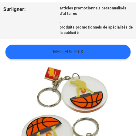
TOUS
Surligner:
articles promotionnels personnalisés
d'affaires
LES
,
produits promotionnels de spécialités de
CAS
la publicité
MEILLEUR PRIX
VR
SHOW
PLAN
DU
SITE