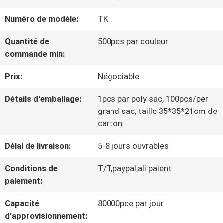
VISITE
Numéro de modèle:
TK
D'USINE
Quantité de
500pcs par couleur
commande min:
CONTRÔLE
Prix:
Négociable
DE
Détails d'emballage:
1pcs par poly sac, 100pcs/per
LA
grand sac, taille 35*35*21cm de
QUALITÉ
carton
Délai de livraison:
5-8 jours ouvrables
CONTACT
Conditions de
T/T,paypal,ali paient
paiement:
NOUVELLES
Capacité
80000pce par jour
d'approvisionnement: