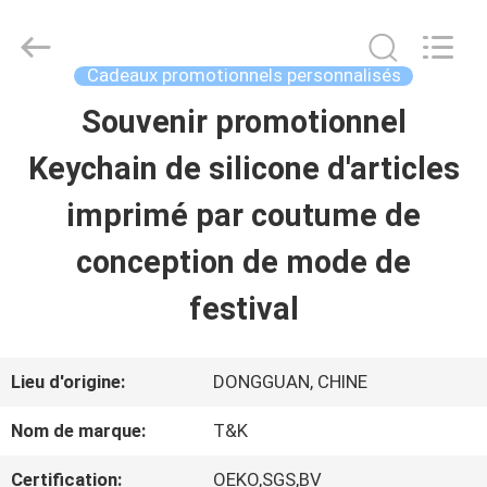
-
2026
T&K
Garment
Cadeaux promotionnels personnalisés
Accessories
Co.,Ltd.
APERÇU
Souvenir promotionnel
All
Rights
Reserved.
Keychain de silicone d'articles
PRODUITS
imprimé par coutume de
conception de mode de
A
festival
PROPOS
DE
Lieu d'origine:
DONGGUAN, CHINE
NOUS
Nom de marque:
T&K
Certification:
OEKO,SGS,BV