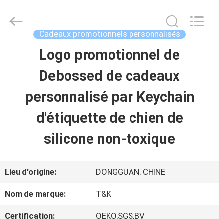
-
2026
T&K
Garment
Cadeaux promotionnels personnalisés
Accessories
Co.,Ltd.
APERÇU
Logo promotionnel de
All
Rights
Reserved.
Debossed de cadeaux
PRODUITS
personnalisé par Keychain
d'étiquette de chien de
A
silicone non-toxique
PROPOS
DE
Lieu d'origine:
DONGGUAN, CHINE
NOUS
Nom de marque:
T&K
Certification:
OEKO,SGS,BV