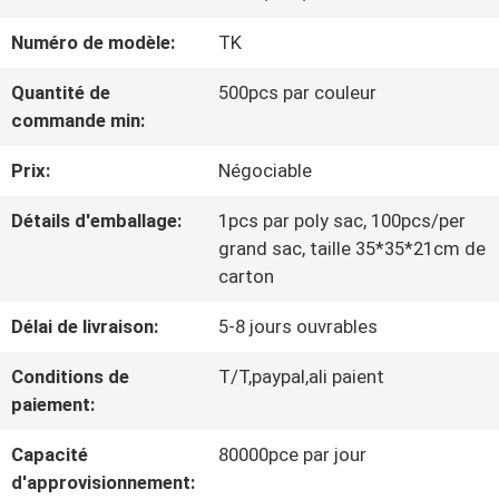
VISITE
Numéro de modèle:
TK
D'USINE
Quantité de
500pcs par couleur
commande min:
CONTRÔLE
Prix:
Négociable
DE
Détails d'emballage:
1pcs par poly sac, 100pcs/per
LA
grand sac, taille 35*35*21cm de
QUALITÉ
carton
Délai de livraison:
5-8 jours ouvrables
CONTACT
Conditions de
T/T,paypal,ali paient
paiement:
NOUVELLES
Capacité
80000pce par jour
d'approvisionnement: