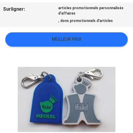
TOUS
Surligner:
articles promotionnels personnalisés
d'affaires
LES
,
dons promotionnels d'articles
CAS
MEILLEUR PRIX
VR
SHOW
PLAN
DU
SITE