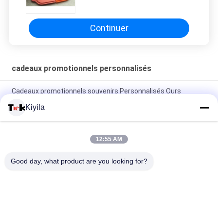
Keychain d'étiquette de chien de
silicone non-toxique
Continuer
cadeaux promotionnels personnalisés
Cadeaux promotionnels souvenirs Personnalisés Ours
Aimants de réfrigérateur Badge Magnétiques en forme de
Kiyila
TPU Oekotex colorés
logo Keychains de broderie de l'or 3D de 2.5cm
12:55 AM
Doigt mignon fait sur commande Ring For Children de silicone
Good day, what product are you looking for?
de bande dessinée
Catégories populaires
Tous