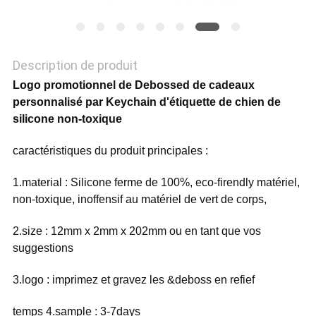
POLITIQUE
DE
CONFIDENTIALITÉ
Description de produit
Logo promotionnel de Debossed de cadeaux
personnalisé par Keychain d'étiquette de chien de
silicone non-toxique
caractéristiques du produit principales :
1.material : Silicone ferme de 100%, eco-firendly matériel,
non-toxique, inoffensif au matériel de vert de corps,
2.size : 12mm x 2mm x 202mm ou en tant que vos
suggestions
3.logo : imprimez et gravez les &deboss en refief
temps 4.sample : 3-7days