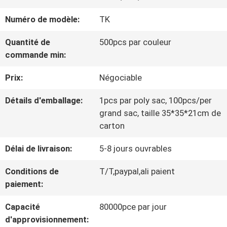
VISITE
Numéro de modèle:
TK
D'USINE
Quantité de
500pcs par couleur
commande min:
CONTRÔLE
Prix:
Négociable
DE
Détails d'emballage:
1pcs par poly sac, 100pcs/per
LA
grand sac, taille 35*35*21cm de
QUALITÉ
carton
Délai de livraison:
5-8 jours ouvrables
CONTACT
Conditions de
T/T,paypal,ali paient
paiement:
NOUVELLES
Capacité
80000pce par jour
d'approvisionnement: