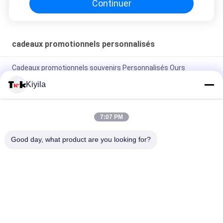
Continuer
cadeaux promotionnels personnalisés
Cadeaux promotionnels souvenirs Personnalisés Ours
Aimants de réfrigérateur Badge Magnétiques en forme de
Kiyila
TPU Oekotex colorés
logo Keychains de broderie de l'or 3D de 2.5cm
7:07 PM
Doigt mignon fait sur commande Ring For Children de silicone
Good day, what product are you looking for?
de bande dessinée
Catégories populaires
Tous
Corrections Faites 
Personnalisée 
Sur Commande 
Patchs Brodés