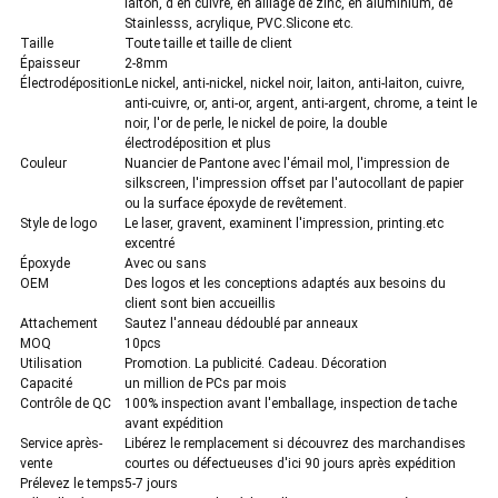
laiton, d'en cuivre, en alliage de zinc, en aluminium, de
Stainlesss, acrylique, PVC.Slicone etc.
Taille
Toute taille et taille de client
Épaisseur
2-8mm
Électrodéposition
Le nickel, anti-nickel, nickel noir, laiton, anti-laiton, cuivre,
anti-cuivre, or, anti-or, argent, anti-argent, chrome, a teint le
noir, l'or de perle, le nickel de poire, la double
électrodéposition et plus
Couleur
Nuancier de Pantone avec l'émail mol, l'impression de
silkscreen, l'impression offset par l'autocollant de papier
ou la surface époxyde de revêtement.
Style de logo
Le laser, gravent, examinent l'impression, printing.etc
excentré
Époxyde
Avec ou sans
OEM
Des logos et les conceptions adaptés aux besoins du
client sont bien accueillis
Attachement
Sautez l'anneau dédoublé par anneaux
MOQ
10pcs
Utilisation
Promotion. La publicité. Cadeau. Décoration
Capacité
un million de PCs par mois
Contrôle de QC
100% inspection avant l'emballage, inspection de tache
avant expédition
Service après-
Libérez le remplacement si découvrez des marchandises
vente
courtes ou défectueuses d'ici 90 jours après expédition
Prélevez le temps
5-7 jours