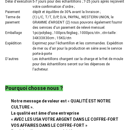
Délai d'exécution
5-7 jours pour des échantillons ; 7-25 jours après reçoivent
votre confirmation d'ordre ;
Paiement
dépôt et équilibre de 30% avant la livraison ;
Terme de
(1) L/C, T/T, D/P, D/A, PAYPAL, WESTERN UNION, le
paiement
GRAMME d'ARGENT (2) nous pouvons également fournir
des services d'un paiement de relevé mensuel.
Emballage
1pc/polybag ; 100pcs/bigbag ; 1000pcs/ctn ; ctn-taille :
34X33X30cm ; 15KG/ctn
Expédition
Exprimez pour l'échantillon et les commandes. Expédition
de mer ou d'air pour la production en série avec le service
porte-à-porte
D'autres
Les échantillons chargent car la charge et le fret de moule
pour des échantillons seront sur les dépenses de
l'acheteur.
Pourquoi chosse nous ?
Notre message de valeur est
«
QUALITÉ EST NOTRE
CULTURE ».
La qualité est âme d'une entreprise
« AVEC LES USA VOTRE ARGENT DANS LE COFFRE-FORT
VOS AFFAIRES DANS LE COFFRE-FORT »