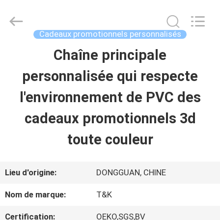
-
2026
T&K
Garment
Cadeaux promotionnels personnalisés
Accessories
Co.,Ltd.
APERÇU
Chaîne principale
All
Rights
Reserved.
personnalisée qui respecte
PRODUITS
l'environnement de PVC des
cadeaux promotionnels 3d
A
toute couleur
PROPOS
DE
Lieu d'origine:
DONGGUAN, CHINE
NOUS
Nom de marque:
T&K
Certification:
OEKO,SGS,BV