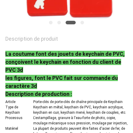
POLITIQUE
DE
CONFIDENTIALITÉ
Description de produit
La coutume font des jouets de keychain de PVC,
conçoivent le keychain en fonction du client de
PVC 3d
les figures, font le PVC fait sur commande du
caractère 3d
Description de production :
Article
Porte-clés de porte-clés de chaîne principale de Keychain
Type de
Keychain en métal, keychain de PVC, keychain acrylique,
Keychain
keychain en cuir, keychain mené, keychain de couples, etc.
Processus
L'estampillage, gravure à l'eau-forte de photo, copie,
moulage mécanique sous pression, moulage par injection,
Matériel
La plupart de produits peuvent être faites d'acier de fer, de