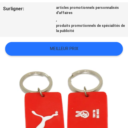
TOUS
Surligner:
articles promotionnels personnalisés
d'affaires
LES
,
produits promotionnels de spécialités de
CAS
la publicité
MEILLEUR PRIX
VR
SHOW
PLAN
DU
SITE