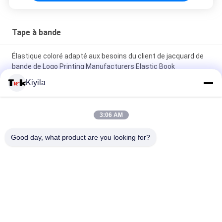
Tape à bande
Élastique coloré adapté aux besoins du client de jacquard de
bande de Logo Printing Manufacturers Elastic Book
Kiyila
Copie d'écran faite sur commande de silicium de bande
élastique de jacquard de gymnase de yoga pour des sous-
vêtements
3:06 AM
Chaussure de jacquard d'OEKO/bande élastique colorée par
Good day, what product are you looking for?
vestes 1cm 2cm 3cm adaptés aux besoins du client
Catégories populaires
Tous
Corrections Faites 
Personnalisée 
Sur Commande 
Patchs Brodés