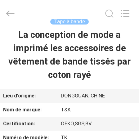
-
2026
T&K
Garment
Tape à bande
Accessories
Co.,Ltd.
APERÇU
La conception de mode a
All
Rights
Reserved.
imprimé les accessoires de
PRODUITS
vêtement de bande tissés par
coton rayé
A
PROPOS
Lieu d'origine:
DONGGUAN, CHINE
DE
Nom de marque:
T&K
NOUS
Certification:
OEKO,SGS,BV
Numéro de modèle:
TK