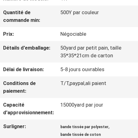
VISITE
Quantité de
500Y par couleur
D'USINE
commande min:
Prix:
Négociable
CONTRÔLE
Détails d'emballage:
50yard par petit pain, taille
DE
35*35*21cm de carton
LA
Délai de livraison:
5-8 jours ouvrables
QUALITÉ
Conditions de
T/T,paypal,ali paient
paiement:
CONTACT
Capacité
15000yard par jour
d'approvisionnement:
NOUVELLES
Surligner:
,
bande tissée par polyester
bande tissée de coton