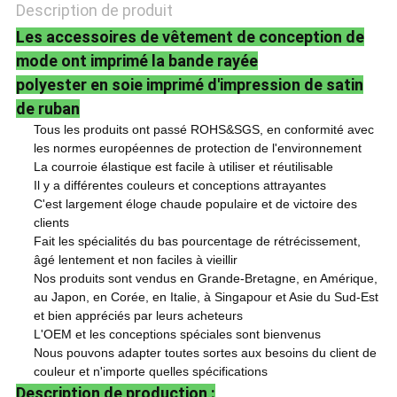
POLITIQUE
Description de produit
Les accessoires de vêtement de conception de
DE
mode ont imprimé la bande rayée
CONFIDENTIALITÉ
polyester en soie imprimé d'impression de satin
de ruban
Tous les produits ont passé ROHS&SGS, en conformité avec
les normes européennes de protection de l'environnement
La courroie élastique est facile à utiliser et réutilisable
Il y a différentes couleurs et conceptions attrayantes
C'est largement éloge chaude populaire et de victoire des
clients
Fait les spécialités du bas pourcentage de rétrécissement,
âgé lentement et non faciles à vieillir
Nos produits sont vendus en Grande-Bretagne, en Amérique,
au Japon, en Corée, en Italie, à Singapour et Asie du Sud-Est
et bien appréciés par leurs acheteurs
L'OEM et les conceptions spéciales sont bienvenus
Nous pouvons adapter toutes sortes aux besoins du client de
couleur et n'importe quelles spécifications
Description de production :