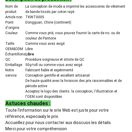
Nom de
La conception de mode a imprimé les accessoires de vêtement
produit
de bande tissés par coton rayé
Article non.
TKWT0005
Point
Dongguan, Chine (continent)
d'origine
Couleur
Comme vous prié, vous pouvez fournir la carte de no. ou de
couleur de Pantone
Taille
Comme vous avez exigé
OEM&ODM
Libre
Échantillons
Libre
QC
Procédure soigneuse et stricte de QC
Emballage
50y/roll ou comme vous avez exigé
Notre
Fabricant fiable et expérimenté
service
Conception gentille et excellent artisanat
De haute qualité avec la livraison des prix raisonnables et de
période active
Acceptez le logo des clients. la conception, l'illustration et
l'OEM sont disponibles
Astuces chaudes :
Toute l'information sur le site Web est juste pour votre
référence, especiaaly le prix.
Accueillez pour nous contacter aux disscuss les détails.
Merci pour votre compréhension.