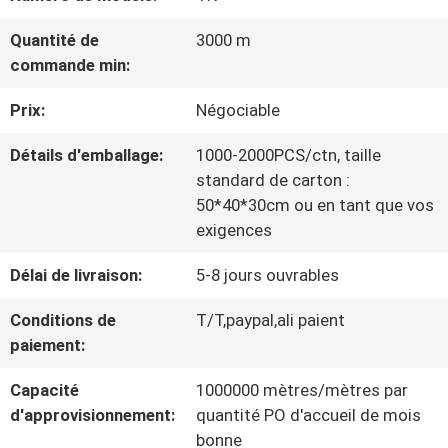
VISITE
Quantité de
3000 m
D'USINE
commande min:
Prix:
Négociable
CONTRÔLE
Détails d'emballage:
1000-2000PCS/ctn, taille
DE
standard de carton :
LA
50*40*30cm ou en tant que vos
exigences
QUALITÉ
Délai de livraison:
5-8 jours ouvrables
Conditions de
T/T,paypal,ali paient
CONTACT
paiement:
Capacité
1000000 mètres/mètres par
NOUVELLES
d'approvisionnement:
quantité PO d'accueil de mois
bonne