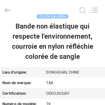
-
2026
T&K
Garment
Corde de câble
Accessories
Co.,Ltd.
APERÇU
Bande non élastique qui
All
Rights
Reserved.
respecte l'environnement,
PRODUITS
courroie en nylon réfléchie
colorée de sangle
A
PROPOS
Lieu d'origine:
DONGGUAN, CHINE
DE
Nom de marque:
T&K
NOUS
Certification:
OEKO,SGS,BV
Numéro de modèle:
TK