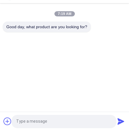
OEM/ODM en nylon plats de corde de haute corde non
élastique de la ténacité 3cm disponible
7:19 AM
Le polyester 100%/nylon tricoté a plié le ruban élastique avec
Good day, what product are you looking for?
le logo de relief
Catégories populaires
Tous
Corrections Faites 
Personnalisée 
Sur Commande 
Patchs Brodés
D'habillement
Labels 
Étiquettes 
D'habillement De 
Sérigraphiées
Transfert De Chaleur
Écussons TPU 
Labels En 
Haute Fréquence 3D
Caoutchouc De 
Silicone
Labels Tissés 
Corrections De Cuir 
Demandez un devis
D'habillement
De Relief