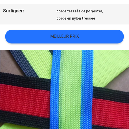
TOUS
Surligner:
,
corde tressée de polyester
LES
corde en nylon tressée
CAS
MEILLEUR PRIX
VR
SHOW
PLAN
DU
SITE