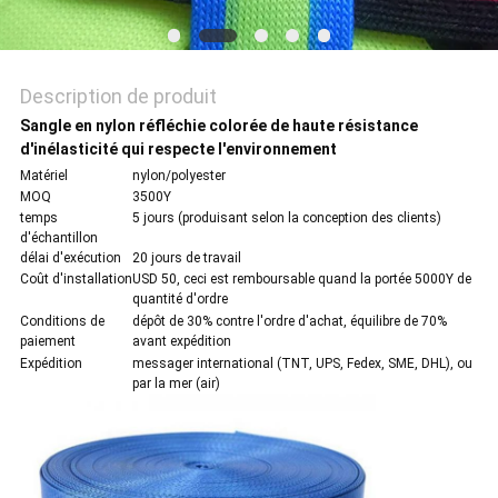
POLITIQUE
DE
Description de produit
CONFIDENTIALITÉ
Sangle en nylon réfléchie colorée de haute résistance
d'inélasticité qui respecte l'environnement
Matériel
nylon/polyester
MOQ
3500Y
temps
5 jours (produisant selon la conception des clients)
d'échantillon
délai d'exécution
20 jours de travail
Coût d'installation
USD 50, ceci est remboursable quand la portée 5000Y de
quantité d'ordre
Conditions de
dépôt de 30% contre l'ordre d'achat, équilibre de 70%
paiement
avant expédition
Expédition
messager international (TNT, UPS, Fedex, SME, DHL), ou
par la mer (air)