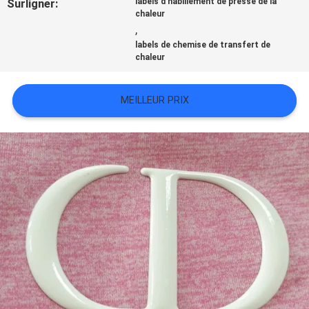
Surligner:
labels d'habillement de presse de la
TOUS
chaleur
,
LES
labels de chemise de transfert de
chaleur
CAS
MEILLEUR PRIX
VR
SHOW
PLAN
DU
SITE