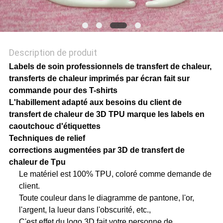
POLITIQUE
DE
CONFIDENTIALITÉ
Description de produit
Labels de soin professionnels de transfert de chaleur,
transferts de chaleur imprimés par écran fait sur
commande pour des T-shirts
L'habillement adapté aux besoins du client de
transfert de chaleur de 3D TPU marque les labels en
caoutchouc d'étiquettes
Techniques de relief
corrections augmentées par 3D de transfert de
chaleur de Tpu
Le matériel est 100% TPU, coloré comme demande de
client.
Toute couleur dans le diagramme de pantone, l'or,
l'argent, la lueur dans l'obscurité, etc.,
C'est effet du logo 3D fait votre personne de