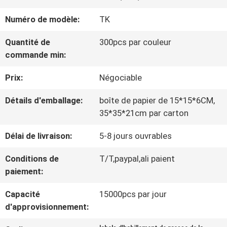
VISITE
Numéro de modèle:
TK
D'USINE
Quantité de
300pcs par couleur
commande min:
CONTRÔLE
Prix:
Négociable
DE
Détails d'emballage:
boîte de papier de 15*15*6CM,
LA
35*35*21cm par carton
QUALITÉ
Délai de livraison:
5-8 jours ouvrables
Conditions de
T/T,paypal,ali paient
CONTACT
paiement:
Capacité
15000pcs par jour
NOUVELLES
d'approvisionnement: