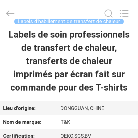
-
2026
T&K
Garment
Labels d'habillement de transfert de chaleur
Accessories
Co.,Ltd.
APERÇU
Labels de soin professionnels
All
Rights
Reserved.
de transfert de chaleur,
PRODUITS
transferts de chaleur
imprimés par écran fait sur
A
commande pour des T-shirts
PROPOS
DE
Lieu d'origine:
DONGGUAN, CHINE
NOUS
Nom de marque:
T&K
Certification:
OEKO,SGS,BV