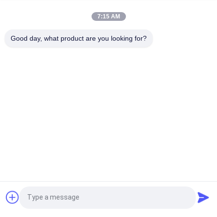
Étiquette en silicone à injection de moule personnalisée
Lavable 3D Logo en silicone doux Transfert de chaleur Badge
7:15 AM
en silicone
Good day, what product are you looking for?
Étiquette de transfert de chaleur pour vêtements
Catégories populaires
Tous
Corrections Faites 
Personnalisée 
Sur Commande 
Patchs Brodés
D'habillement
Labels 
Étiquettes 
D'habillement De 
Sérigraphiées
Transfert De Chaleur
Écussons TPU 
Labels En 
Haute Fréquence 3D
Caoutchouc De 
Silicone
Labels Tissés 
Corrections De Cuir 
Demandez un devis
D'habillement
De Relief