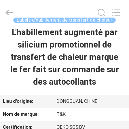
-
2026
T&K
Garment
Labels d'habillement de transfert de chaleur
Accessories
Co.,Ltd.
APERÇU
L'habillement augmenté par
All
Rights
Reserved.
silicium promotionnel de
PRODUITS
transfert de chaleur marque
le fer fait sur commande sur
A
des autocollants
PROPOS
DE
Lieu d'origine:
DONGGUAN, CHINE
NOUS
Nom de marque:
T&K
Certification:
OEKO,SGS,BV