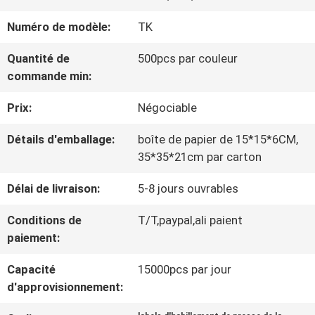
VISITE
Numéro de modèle:
TK
D'USINE
Quantité de
500pcs par couleur
commande min:
CONTRÔLE
Prix:
Négociable
DE
Détails d'emballage:
boîte de papier de 15*15*6CM,
LA
35*35*21cm par carton
QUALITÉ
Délai de livraison:
5-8 jours ouvrables
Conditions de
T/T,paypal,ali paient
CONTACT
paiement:
Capacité
15000pcs par jour
NOUVELLES
d'approvisionnement: