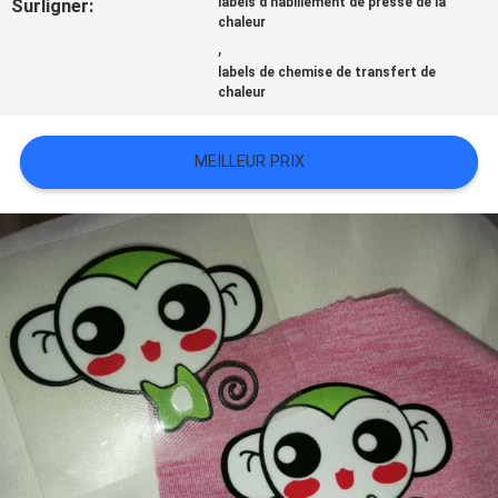
Surligner:
labels d'habillement de presse de la
TOUS
chaleur
,
LES
labels de chemise de transfert de
chaleur
CAS
MEILLEUR PRIX
VR
SHOW
PLAN
DU
SITE