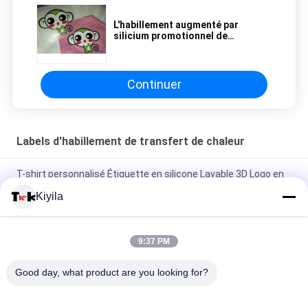
L'habillement augmenté par
silicium promotionnel de
transfert de chaleur marque le fer
fait sur commande sur des
autocollants
Continuer
Labels d'habillement de transfert de chaleur
T-shirt personnalisé Étiquette en silicone Lavable 3D Logo en
silicone doux Transfert de chaleur Badge en silicone
Kiyila
Étiquette en silicone à injection de moule personnalisée
Lavable 3D Logo en silicone doux Transfert de chaleur Badge
9:37 PM
en silicone
Good day, what product are you looking for?
Étiquette de transfert de chaleur pour vêtements