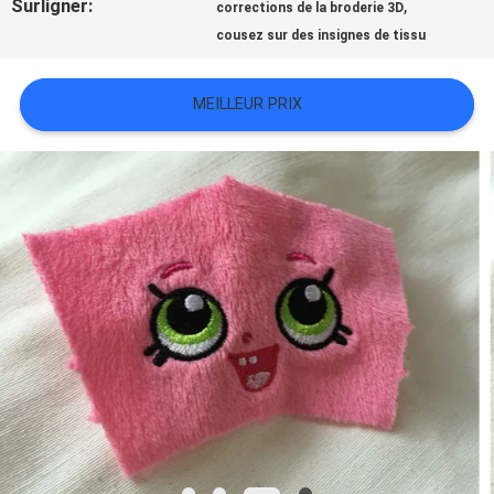
Surligner:
,
corrections de la broderie 3D
TOUS
cousez sur des insignes de tissu
LES
MEILLEUR PRIX
CAS
VR
SHOW
PLAN
DU
SITE