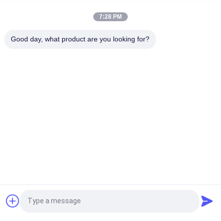
La coutume de Hotfix brodée raccorde le fer de motif de
fausse pierre sur le transfert pour des Hoodies
7:28 PM
La coutume 100% de Fashional de coton a brodé des
Good day, what product are you looking for?
corrections pour des vêtements/bagage
Catégories populaires
Tous
Corrections Faites 
Personnalisée 
Sur Commande 
Patchs Brodés
D'habillement
Labels 
Étiquettes 
D'habillement De 
Sérigraphiées
Transfert De Chaleur
Écussons TPU 
Labels En 
Haute Fréquence 3D
Caoutchouc De 
Silicone
Labels Tissés 
Corrections De Cuir 
Demandez un devis
D'habillement
De Relief