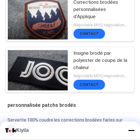
Corrections brodées
personnalisées
d'Applique
Négociable MOQ:négociation, 500pcs/par article
CONTACT
Insigne brodé par
polyester de coupe de la
chaleur
Négociable MOQ:négociation, 500pcs/par article
CONTACT
personnalisée patchs brodés
Serviette 100% coudre les corrections brodées faites sur
commande de Chenille
Kiyila