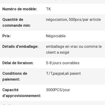
VISITE
Numéro de modèle:
TK
D'USINE
Quantité de
négociation, 500pcs/par article
commande min:
CONTRÔLE
Prix:
Négociable
DE
Détails d'emballage:
emballage en vrac ou comme le
LA
client a exigé
QUALITÉ
Délai de livraison:
5-8 jours ouvrables
Conditions de
T/T,paypal,ali paient
CONTACT
paiement:
Capacité
3000PCS/jour
NOUVELLES
d'approvisionnement: