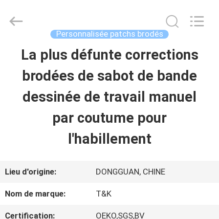
-
2026
T&K
Garment
Personnalisée patchs brodés
Accessories
Co.,Ltd.
APERÇU
La plus défunte corrections
All
Rights
Reserved.
brodées de sabot de bande
PRODUITS
dessinée de travail manuel
par coutume pour
A
l'habillement
PROPOS
DE
Lieu d'origine:
DONGGUAN, CHINE
NOUS
Nom de marque:
T&K
Certification:
OEKO,SGS,BV