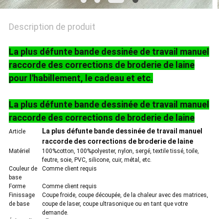
POLITIQUE
DE
Description de produit
CONFIDENTIALITÉ
La plus défunte bande dessinée de travail manuel
raccorde des corrections de broderie de laine
pour l'habillement, le cadeau et etc.
La plus défunte bande dessinée de travail manuel
raccorde des corrections de broderie de laine
La plus défunte bande dessinée de travail manuel
Article
raccorde des corrections de broderie de laine
Matériel
100%cotton, 100%polyester, nylon, sergé, textile tissé, toile,
feutre, soie, PVC, silicone, cuir, métal, etc.
Couleur de
Comme client requis
base
Forme
Comme client requis
Finissage
Coupe froide, coupe découpée, de la chaleur avec des matrices,
de base
coupe de laser, coupe ultrasonique ou en tant que votre
demande.