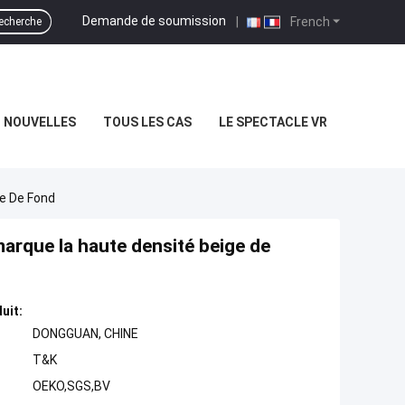
Demande de soumission
|
French
echerche
NOUVELLES
TOUS LES CAS
LE SPECTACLE VR
ge De Fond
 marque la haute densité beige de
uit:
DONGGUAN, CHINE
T&K
OEKO,SGS,BV