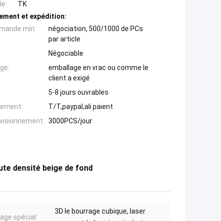
e:
TK
ement et expédition:
mande min:
négociation, 500/1000 de PCs
par article
Négociable
ge:
emballage en vrac ou comme le
client a exigé
5-8 jours ouvrables
iement:
T/T,paypal,ali paient
ovisionnement:
3000PCS/jour
aute densité beige de fond
3D le bourrage cubique, laser
sage spécial: