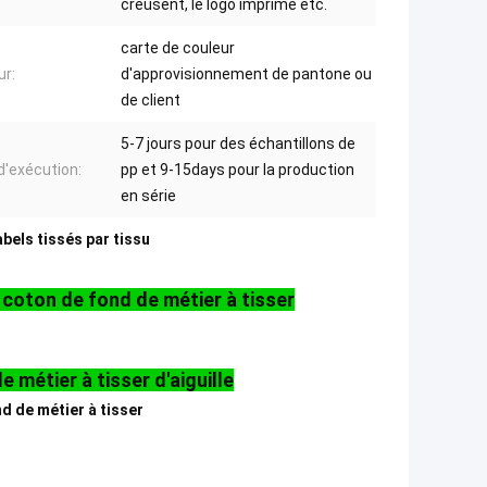
creusent, le logo imprimé etc.
carte de couleur
ur:
d'approvisionnement de pantone ou
de client
5-7 jours pour des échantillons de
 d'exécution:
pp et 9-15days pour la production
en série
abels tissés par tissu
e coton de fond de métier à tisser
 métier à tisser d'aiguille
nd de métier à tisser