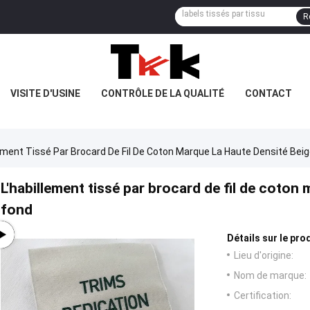
R
VISITE D'USINE
CONTRÔLE DE LA QUALITÉ
CONTACT
lement Tissé Par Brocard De Fil De Coton Marque La Haute Densité Bei
L'habillement tissé par brocard de fil de coton
fond
Détails sur le prod
Lieu d'origine:
Nom de marque:
Certification: