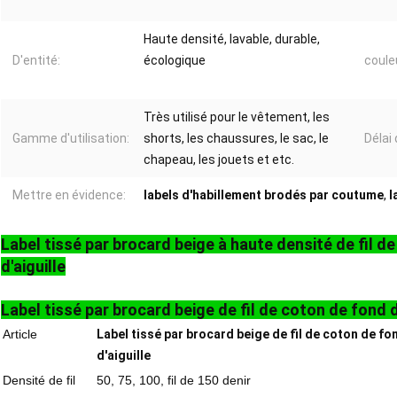
Haute densité, lavable, durable,
D'entité:
écologique
coule
Très utilisé pour le vêtement, les
Gamme d'utilisation:
shorts, les chaussures, le sac, le
Délai
chapeau, les jouets et etc.
Mettre en évidence:
labels d'habillement brodés par coutume
,
l
Label tissé par brocard beige à haute densité de fil d
d'aiguille
Label tissé par brocard beige de fil de coton de fond de
Article
Label tissé par brocard beige de fil de coton de fo
d'aiguille
Densité de fil
50, 75, 100, fil de 150 denir