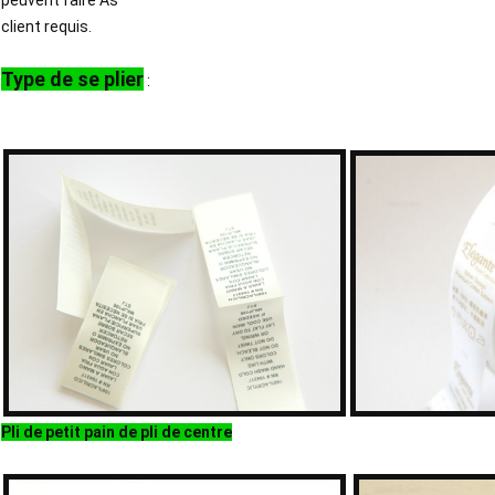
peuvent faire As
client requis.
Type de se plier
:
Pli de petit pain de pli de centre