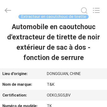
-
2026
T&K
Garment
Extracteur en caoutchouc de tirette
Accessories
Co.,Ltd.
APERÇU
Automobile en caoutchouc
All
Rights
Reserved.
d'extracteur de tirette de noir
PRODUITS
extérieur de sac à dos -
fonction de serrure
A
PROPOS
Lieu d'origine:
DONGGUAN, CHINE
DE
Nom de marque:
T&K
NOUS
Certification:
OEKO,SGS,BV
Numéro de modèle:
TK