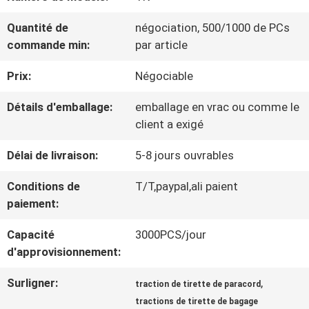
VISITE
Quantité de
négociation, 500/1000 de PCs
D'USINE
commande min:
par article
Prix:
Négociable
CONTRÔLE
Détails d'emballage:
emballage en vrac ou comme le
DE
client a exigé
LA
Délai de livraison:
5-8 jours ouvrables
QUALITÉ
Conditions de
T/T,paypal,ali paient
paiement:
CONTACT
Capacité
3000PCS/jour
d'approvisionnement:
NOUVELLES
Surligner:
,
traction de tirette de paracord
tractions de tirette de bagage