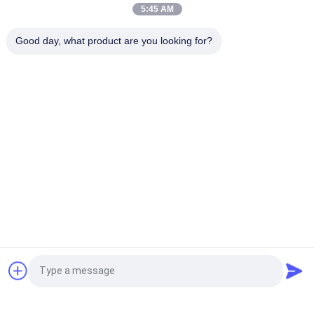
fluorescent de corde pour les vêtements de sport extérieurs
5:45 AM
La tirette colorée par corde élastique tire deux points carrés
Good day, what product are you looking for?
de relief par Nunchakus minces moyens épais
Catégories populaires
Tous
Corrections Faites 
Personnalisée 
Sur Commande 
Patchs Brodés
D'habillement
Labels 
Étiquettes 
D'habillement De 
Sérigraphiées
Transfert De Chaleur
Écussons TPU 
Labels En 
Haute Fréquence 3D
Caoutchouc De 
Silicone
Labels Tissés 
Corrections De Cuir 
Demandez un devis
D'habillement
De Relief