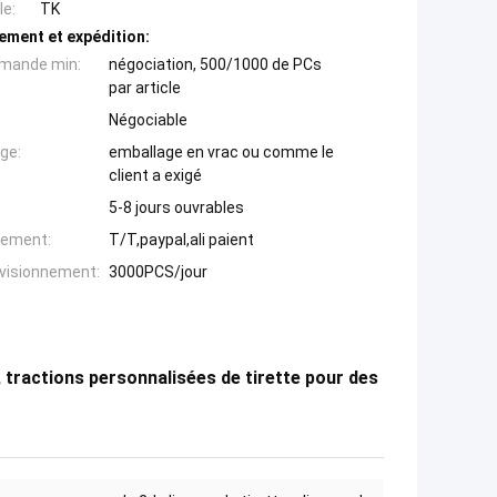
e:
TK
ement et expédition:
mande min:
négociation, 500/1000 de PCs
par article
Négociable
ge:
emballage en vrac ou comme le
client a exigé
5-8 jours ouvrables
iement:
T/T,paypal,ali paient
ovisionnement:
3000PCS/jour
, tractions personnalisées de tirette pour des