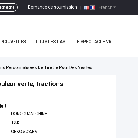
Demande de soumission
|
French
echerche
NOUVELLES
TOUS LES CAS
LE SPECTACLE VR
ons Personnalisées De Tirette Pour Des Vestes
uleur verte, tractions
uit:
DONGGUAN, CHINE
T&K
OEKO,SGS,BV