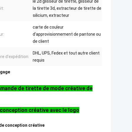
le 2d glisseur de tirette, glisseur de
it:
la tirette 3d, extracteur de tirette de
silicium, extracteur
carte de couleur
ur:
d'approvisionnement de pantone ou
de client
DHL, UPS, Fedex et tout autre client
re d'expédition:
requis
bagage
mmande de tirette de mode créative de
conception créative avec le logo
 de conception créative