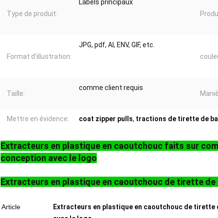
Labels principaux
Type de produit:
Produ
JPG, pdf, AI, ENV, GIF, etc.
Format d'illustration:
coule
comme client requis
Taille:
Maniè
Mettre en évidence:
coat zipper pulls
,
tractions de tirette de 
Extracteurs en plastique en caoutchouc faits sur co
conception avec le logo
Extracteurs en plastique en caoutchouc de tirette de 
Article
Extracteurs en plastique en caoutchouc de tirette