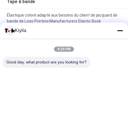
Tape à bande
Élastique coloré adapté aux besoins du client de jacquard de
bande de Logo Printing Manufacturers Elastic Book
Kiyila
Copie d'écran faite sur commande de silicium de bande
élastique de jacquard de gymnase de yoga pour des sous-
vêtements
9:29 PM
Chaussure de jacquard d'OEKO/bande élastique colorée par
Good day, what product are you looking for?
vestes 1cm 2cm 3cm adaptés aux besoins du client
Catégories populaires
Tous
Corrections Faites 
Personnalisée 
Sur Commande 
Patchs Brodés
D'habillement
Labels 
Étiquettes 
D'habillement De 
Sérigraphiées