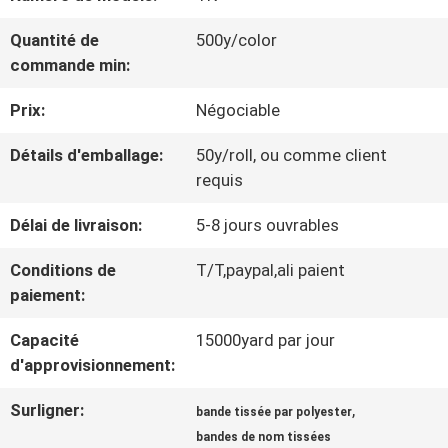
VISITE
Quantité de
500y/color
D'USINE
commande min:
Prix:
Négociable
CONTRÔLE
Détails d'emballage:
50y/roll, ou comme client
DE
requis
LA
Délai de livraison:
5-8 jours ouvrables
QUALITÉ
Conditions de
T/T,paypal,ali paient
paiement:
CONTACT
Capacité
15000yard par jour
d'approvisionnement:
NOUVELLES
Surligner:
,
bande tissée par polyester
bandes de nom tissées