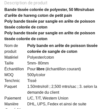
POLITIQUE
Description de produit
Bande tissée colorée de polyester, 50 Mtrs/ruban
DE
d'arête de hareng coton de petit pain
Poly bande tissée par sangle en arête de poisson
CONFIDENTIALITÉ
tissée colorée de coton
Poly bande tissée par sangle en arête de poisson
tissée colorée de coton
Nom de
Poly bande en arête de poisson tissée
produit
colorée de sangle de coton
Matériel
Polyester/coton
Taille
5mm- 80mm
Échantillon
Pour
libre
(échantillon courant)
MOQ
500y/color
Tenchnic
Tissé
Paquet
1.50mtrs/roll ; 2,500 mtrs/sac ; 3. selon la
demande du client
Paiement
L/C, T/T, Western Union
Manière
DHL, UPS, Fedex et ainsi de suite