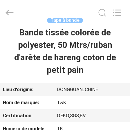
-
2026
T&K
Garment
Tape à bande
Accessories
Co.,Ltd.
APERÇU
Bande tissée colorée de
All
Rights
Reserved.
polyester, 50 Mtrs/ruban
PRODUITS
d'arête de hareng coton de
petit pain
A
PROPOS
Lieu d'origine:
DONGGUAN, CHINE
DE
Nom de marque:
T&K
NOUS
Certification:
OEKO,SGS,BV
Numéro de modèle:
TK