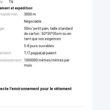
e:
TK
ement et expédition:
mande min:
3000 m
Négociable
ge:
50m/ petit pain, taille standard
de carton : 50*35*35cm ou en
tant que vos exigences
5-8 jours ouvrables
iement:
T/T,paypal,ali paient
ovisionnement:
1000000 mètres/mètres par
mois
specte l'environnement pour le vêtement