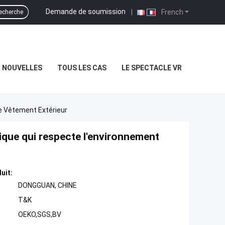
Demande de soumission
|
French
echerche
NOUVELLES
TOUS LES CAS
LE SPECTACLE VR
Le Vêtement Extérieur
tique qui respecte l'environnement
uit:
DONGGUAN, CHINE
T&K
OEKO,SGS,BV