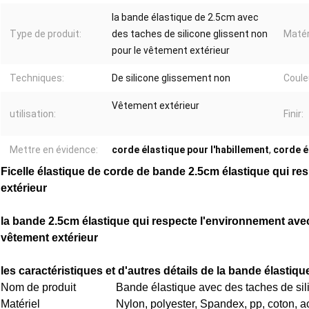
la bande élastique de 2.5cm avec
Type de produit:
des taches de silicone glissent non
Matér
pour le vêtement extérieur
Techniques:
De silicone glissement non
Coule
Vêtement extérieur
utilisation:
Finir:
Mettre en évidence:
corde élastique pour l'habillement
,
corde é
Ficelle élastique de corde de bande 2.5cm élastique qui re
extérieur
la bande 2.5cm élastique qui respecte l'environnement avec
vêtement extérieur
les caractéristiques et d'autres détails de la bande élastiq
Nom de produit
Bande élastique avec des taches de sil
Matériel
Nylon, polyester, Spandex, pp, coton, acr